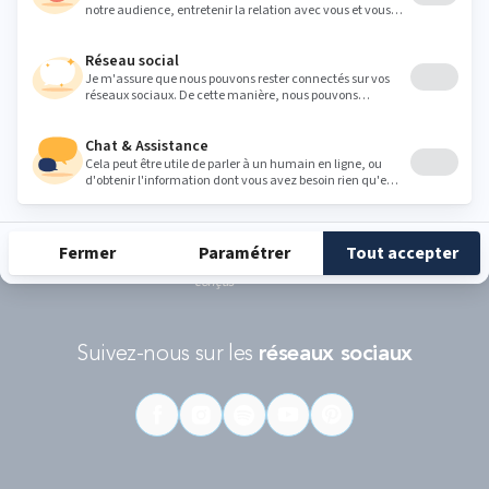
politique de protection des données personnelles de Google
et les
Conditions d'utilisations
s'appliquent.
RÉCOMPENSES ET LABELS
En savoir
Catégorie
Gamme
Gamme
plus
matelas
"Infinite"
"Reset"
éco-
conçus
Suivez-nous sur les
réseaux sociaux