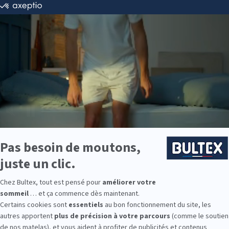
 71 36 56
ie disponibles
ie est disponible chez FRANCE LITERIE CHAMBOURCY :
e : des modèles de premier choix comme les matelas BULTEX® nano
traditionnels ou tapissiers pour compléter le soutien de votre matela
s, couettes, linge de lit, têtes de lit, etc. pour un ensemble complet.
 Bultex comme literie ?
es plus appréciées en France* et s’appuie sur un savoir‑faire reconnu
aux de fermeté pour répondre à chaque besoin. En associant votre m
en et la longévité de votre literie.
tidien, pensez Bultex pour toute la famille : adultes, enfants et couc
9 personnes interrogées de février 2019 à mars 2025. Institut Iligo.
 CHAMBOURCY : essayez avant d’ach
en magasin : allongez‑vous, testez plusieurs conforts et vérifiez la 