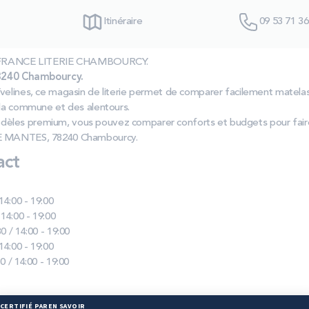
Itinéraire
09 53 71 36
las FRANCE LITERIE CHAMBOURCY.
240 Chambourcy.
Yvelines, ce magasin de literie permet de comparer facilement matel
 la commune et des alentours.
èles premium, vous pouvez comparer conforts et budgets pour faire 
DE MANTES, 78240 Chambourcy.
act
 14:00 - 19:00
 14:00 - 19:00
0 / 14:00 - 19:00
 14:00 - 19:00
0 / 14:00 - 19:00
IE CHAMBOURCY :