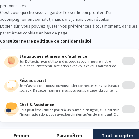
der. Quelques minutes d’essai aident à choisir sereinement.
Heures
9:00
9:00
9:00
9:00
9:00