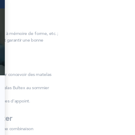
, à mémoire de forme, etc. ;
s et garantir une bonne
 pour concevoir des matelas
atelas Bultex au sommier
hages d’appoint.
eter
bonne combinaison