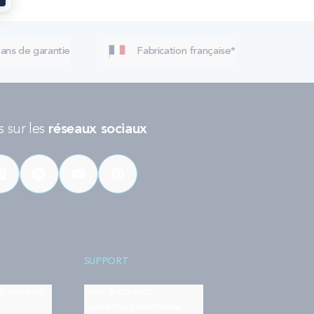
 ans de garantie
Fabrication française*
 sur les
réseaux sociaux
SUPPORT
on matelas
Aide & contact
Suivre ma commande