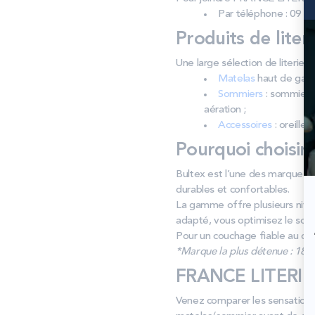
Par téléphone : 09 53
Produits de liter
Une large sélection de liter
Matelas
haut de gamm
Sommiers
: sommiers 
aération ;
Accessoires
: oreiller
Pourquoi choisir
Bultex est l’une des marques l
durables et confortables.
La gamme offre plusieurs nive
adapté, vous optimisez le souti
Pour un couchage fiable au quo
*Marque la plus détenue : 18 59
FRANCE LITERIE
Venez comparer les sensations 