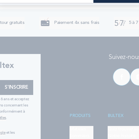
tour gratuits
Paiement 4x sans frais
5 à 7
Suivez-nous
ltex
S'INSCRIRE
16 ans et acceptez
ns concernant les
 conformément à
PRODUITS
BULTEX
lles
.
Matelas
Quiz trouver s
ogle
et les
Sommiers
Notre histoire