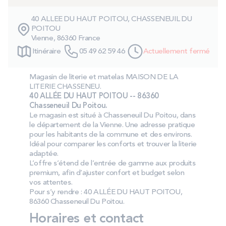
PROMOS
40 ALLEE DU HAUT POITOU, CHASSENEUIL DU
POITOU
Vienne, 86360 France
Technologie bultex
Itinéraire
05 49 62 59 46
Actuellement fermé
Nos engagements
Magasin de literie et matelas MAISON DE LA
LITERIE CHASSENEU.
40 ALLÉE DU HAUT POITOU -- 86360
Chasseneuil Du Poitou.
Le magasin est situé à Chasseneuil Du Poitou, dans
Storelocator
Contact
Mon compte
le département de la Vienne. Une adresse pratique
pour les habitants de la commune et des environs.
Idéal pour comparer les conforts et trouver la literie
adaptée.
L’offre s’étend de l’entrée de gamme aux produits
premium, afin d’ajuster confort et budget selon
vos attentes.
Pour s’y rendre : 40 ALLÉE DU HAUT POITOU,
86360 Chasseneuil Du Poitou.
Horaires et contact