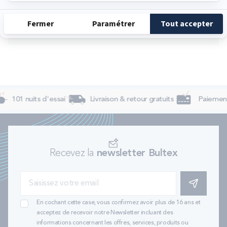
Samedi
10:00 - 12:00
14:00 - 19:00
Dimanche
Fermé
101 nuits d'essai
Livraison & retour gratuits
Paiement 
Recevez la
newsletter Bultex
S'INSCRIRE
En cochant cette case, vous confirmez avoir plus de 16 ans et
acceptez de recevoir notre Newsletter incluant des
informations concernant les offres, services, produits ou