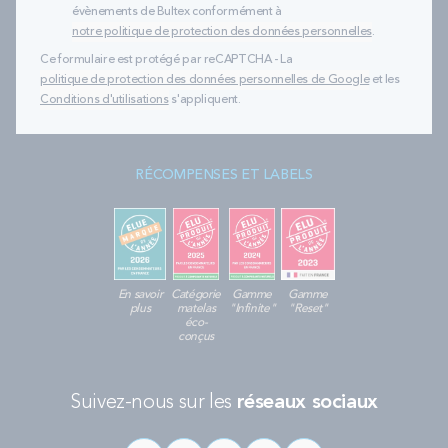
évènements de Bultex conformément à
notre politique de protection des données personnelles
.
Ce formulaire est protégé par reCAPTCHA - La
politique de protection des données personnelles de Google
et les
Conditions d'utilisations
s'appliquent.
RÉCOMPENSES ET LABELS
En savoir
Catégorie
Gamme
Gamme
plus
matelas
"Infinite"
"Reset"
éco-
conçus
Suivez-nous sur les
réseaux sociaux