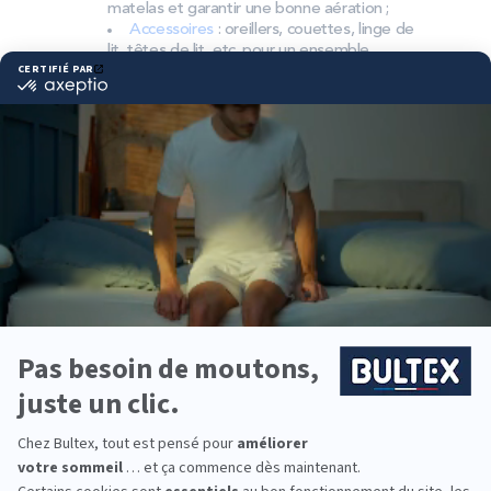
matelas et garantir une bonne aération ;
Accessoires
: oreillers, couettes, linge de
lit, têtes de lit, etc. pour un ensemble
complet.
Pourquoi choisir Bultex
comme literie ?
Bultex est la marque de literie la plus détenue par
les Français*. Un savoir‑faire reconnu et des
matériaux exclusifs pour un sommeil fiable, nuit
après nuit.
Chaque dormeur a son besoin de soutien. Les
matelas Bultex existent en plusieurs fermetés, et
l’association avec un sommier adapté optimise
l’appui et la ventilation pour un confort durable.
Pour la suite parentale, une chambre d’amis ou le lit
des enfants, équipez toute la famille avec des
solutions Bultex pensées pour durer.
*Marque la plus détenue: 18 599 personnes
interrogées de février 2019 à mars 2025. Institut
Iligo.
MAISON DE LA LITERIE