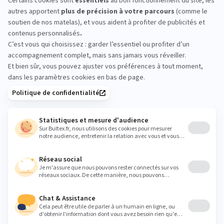
CHASSENEU : essayez
avant d’acheter
Venez comparer les matelas en magasin.
Allongez‑vous, testez plusieurs fermetés et
positions, et affinez vos sensations pour choisir en
toute confiance.
mdl86@wanadoo.fr
Heures
Lundi
14:00 - 19:00
Mardi
10:00 - 12:00
14:00 - 19:00
Mercredi
10:00 - 12:00
14:00 - 19:00
Jeudi
10:00 - 12:00
14:00 - 19:00
Vendredi
10:00 - 12:00
14:00 - 19:00