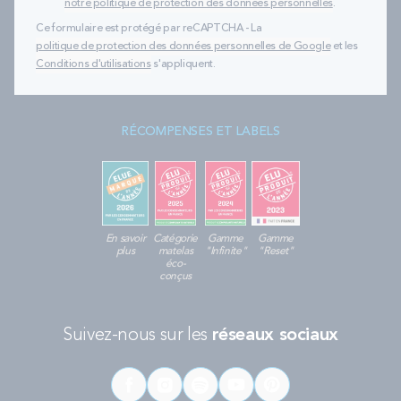
notre politique de protection des données personnelles
.
Ce formulaire est protégé par reCAPTCHA - La
politique de protection des données personnelles de Google
et les
Conditions d'utilisations
s'appliquent.
RÉCOMPENSES ET LABELS
En savoir
Catégorie
Gamme
Gamme
plus
matelas
"Infinite"
"Reset"
éco-
conçus
Suivez-nous sur les
réseaux sociaux