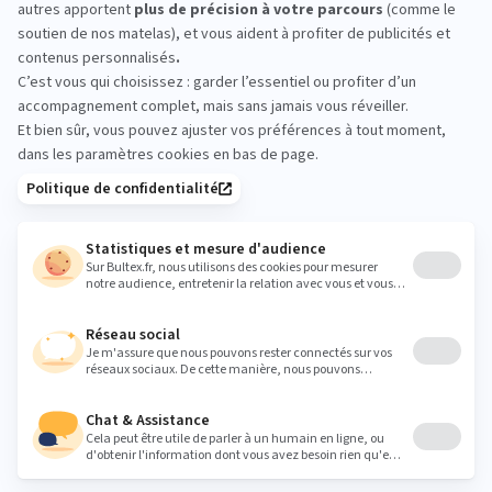
essayez avant d’acheter
Passez en magasin pour comparer les sensations
directement sur place. Prenez quelques minutes
allongé sur plusieurs matelas et validez la fermeté
qui vous convient vraiment. L’équipe est là pour
vous guider si besoin.
chateaugiron@halleausommeil.fr
Heures
Lundi
14:00 - 19:00
Mardi
10:00 - 12:00
14:00 - 19:00
Mercredi
10:00 - 12:00
14:00 - 19:00
Jeudi
10:00 - 12:00
14:00 - 19:00
Vendredi
10:00 - 12:00
14:00 - 19:00
Samedi
10:00 - 12:00
14:00 - 19:00