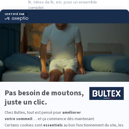
lit, têtes de lit, etc. pour un ensemble
complet.
Pourquoi choisir Bultex
comme literie ?
Bultex est l’une des marques de literie les plus
détenues par les Français*. Son savoir‑faire et ses
technologies exclusives accompagnent le sommeil
depuis des décennies.
Chaque dormeur peut choisir sa fermeté parmi une
large palette et associer son matelas au sommier
adéquat. Ce duo matelas‑sommier favorise un
soutien homogène, durable et confortable.
Que vous équipiez une chambre parentale, une
chambre d’ami ou la literie des enfants, la gamme
Bultex permet d’aménager chaque couchage avec
cohérence.
*Marque la plus détenue: 18 599 personnes
interrogées de février 2019 à mars 2025. Institut
Iligo.
LA HALLE AU SOMMEIL :