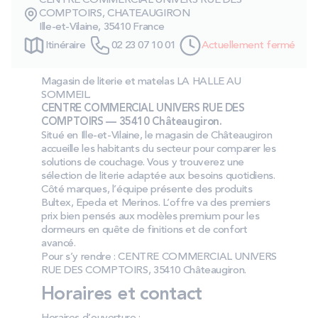
CENTRE COMMERCIAL UNIVERS RUE DES
PROMOS
COMPTOIRS, CHATEAUGIRON
Ille-et-Vilaine, 35410 France
Itinéraire
02 23 07 10 01
Actuellement fermé
Technologie bultex
Magasin de literie et matelas LA HALLE AU
SOMMEIL.
Nos engagements
CENTRE COMMERCIAL UNIVERS RUE DES
COMPTOIRS — 35410 Châteaugiron.
Situé en Ille‑et‑Vilaine, le magasin de Châteaugiron
accueille les habitants du secteur pour comparer les
solutions de couchage. Vous y trouverez une
Storelocator
Contact
Mon compte
sélection de literie adaptée aux besoins quotidiens.
Côté marques, l’équipe présente des produits
Bultex, Epeda et Merinos. L’offre va des premiers
prix bien pensés aux modèles premium pour les
dormeurs en quête de finitions et de confort
avancé.
Pour s’y rendre : CENTRE COMMERCIAL UNIVERS
RUE DES COMPTOIRS, 35410 Châteaugiron.
Horaires et contact