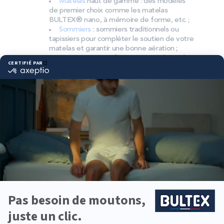
Matelas
haut de gamme : des modèles
de premier choix comme les matelas
BULTEX® nano, à mémoire de forme, etc. ;
Sommiers
: sommiers traditionnels ou
tapissiers pour compléter le soutien de votre
matelas et garantir une bonne aération ;
Accessoires
: oreillers, couettes, linge de
lit, têtes de lit, etc. pour un ensemble
complet.
Pourquoi choisir Bultex
comme literie ?
Bultex est la marque la plus détenue des Français*.
Son savoir‑faire et ses technologies de mousse
haute performance visent un confort durable et
fiable, nuit après nuit.
Chaque dormeur trouve sa fermeté : souple,
équilibrée, ferme ou très ferme. En l’associant au
sommier adapté, le duo matelas–sommier
optimise le soutien, la stabilité et l’aération.
Pour une chambre principale, une chambre
d’enfant ou un couchage d’appoint, la gamme
Bultex permet d’équiper toute la famille avec un