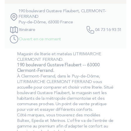
PROMOS
190 boulevard Gustave Flaubert, CLERMONT-
FERRAND
Puy-de-Dôme, 63000 France
Technologie bultex
Itinéraire
04 73 16 93 51
Ouvert en ce moment
Nos engagements
Magasin de literie et matelas LITRIMARCHE
CLERMONT FERRAND.
190 boulevard Gustave Flaubert -- 63000
Storelocator
Contact
Mon compte
Clermont-Ferrand.
À Clermont-Ferrand, dans le Puy-de-Dôme,
LITRIMARCHE CLERMONT FERRAND vous
accueille pour comparer et choisir votre literie. Situé
boulevard Gustave Flaubert, le magasin sert les
habitants de la métropole clermontoise et des
communes proches. Un point de vente pratique
pour voir et essayer différents conforts.
Côté marques, vous trouverez des modèles
Bultex, Epeda et Merinos. L’offre va de l’entrée de
gamme au premium afin d’adapter le confort au