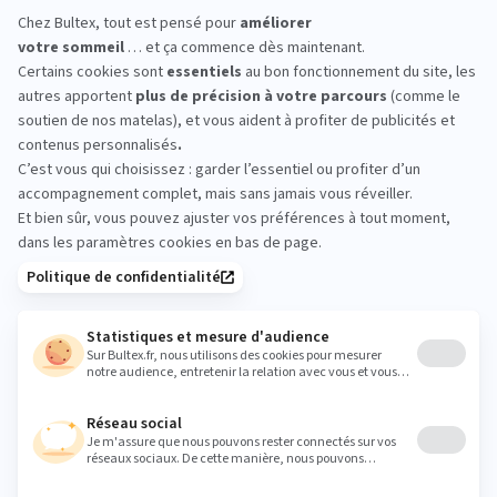
confort cohérent pour chacun.
*Marque la plus détenue : 18 599 personnes
interrogées de février 2019 à mars 2025. Institut
Iligo.
LITRIMARCHE CLERMONT
FERRAND : essayez avant
d’acheter
Passez en magasin pour comparer les conforts en
situation réelle. Allongez‑vous, changez de position
et testez plusieurs fermetés afin d’identifier le
soutien qui vous convient avant de finaliser votre
choix.
litrimarche.clermont@orange.fr
Heures
Lundi
14:00 - 19:00
Mardi
09:30 - 12:00
14:00 - 19:00