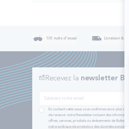
101 nuits d'essai
Livraison & re
Recevez la
newsletter Bu
En cochant cette case, vous confirmez avoir plus de 
de recevoir notre Newsletter incluant des informatio
offres, services, produits ou évènements de Bultex
notre politique de protection des données personne