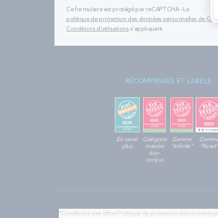
Ce formulaire est protégé par reCAPTCHA - La
politique de protection des données personnelles de Go
Conditions d'utilisations
s'appliquent.
RÉCOMPENSES ET LABELS
En savoir
Catégorie
Gamme
Gamm
plus
matelas
"Infinite"
"Reset
éco-
conçus
*Conditions des offres
Politique de protection des données 