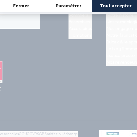
Matelas
Quiz trouver s
ogle
et les
Sommiers
Notre histoire
Ensembles
Nos technologi
Accessoires
Nos engageme
Promotions
Notre fabricati
Bultex & le spo
Le blog Somme
Espace presse
Nos revendeur
e
"
personnelles
CGU
CGV
RSGP
Satisfait ou échangé