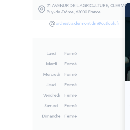
21 AVENUR DE L AGRICULTURE, CLERM
Puy-de-Dôme, 63000 France
orchestra.clermont.dm@outlook.fr
Lundi
Fermé
Mardi
Fermé
Mercredi
Fermé
Jeudi
Fermé
Vendredi
Fermé
Samedi
Fermé
Dimanche
Fermé