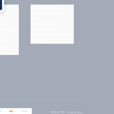
on matelas
Aide & contact
Suivre ma commande
es
FAQ
nts
Retour produit
on française
101 nuits d'essai
rt
Paiement en plusieurs fois
ilLab
Garantie
s
© BULTEX. Tous droits