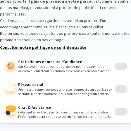
tour gratuits
Paiement 4x sans frais
5 à 7
Suivez-nous
ltex
S'INSCRIRE
16 ans et acceptez
ns concernant les
 conformément à
PRODUITS
BULTEX
lles
.