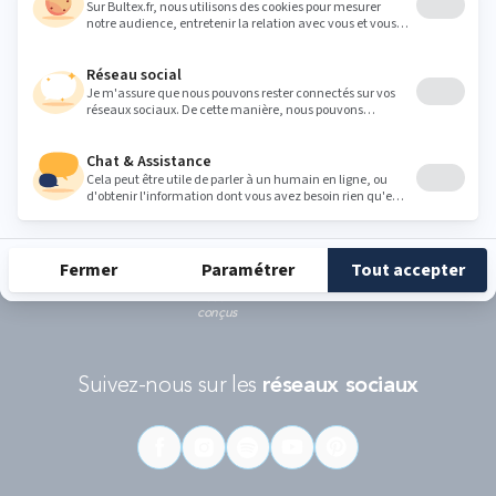
Ce formulaire est protégé par reCAPTCHA - La
politique de protection des données personnelles de Google
et les
Conditions d'utilisations
s'appliquent.
RÉCOMPENSES ET LABELS
En savoir
Catégorie
Gamme
Gamme
plus
matelas
"Infinite"
"Reset"
éco-
conçus
Suivez-nous sur les
réseaux sociaux