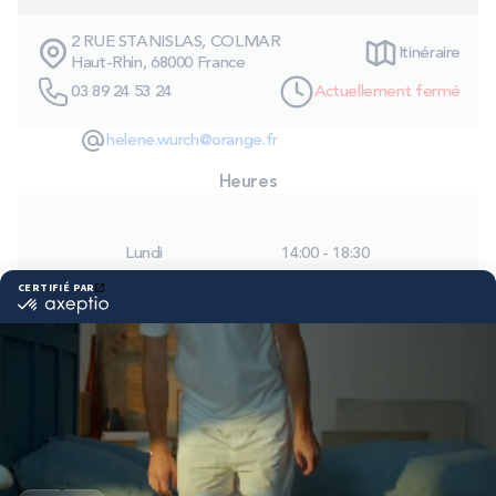
PROMOS
2 RUE STANISLAS, COLMAR
Itinéraire
Haut-Rhin, 68000 France
Technologie bultex
03 89 24 53 24
Actuellement fermé
helene.wurch@orange.fr
Nos engagements
Heures
Lundi
14:00 - 18:30
Storelocator
Contact
Mon compte
Mardi
09:00 - 12:00
14:00 - 18:30
Mercredi
09:00 - 12:00
14:00 - 18:30
Jeudi
09:00 - 12:00
14:00 - 18:30
Vendredi
09:00 - 12:00
14:00 - 18:30
Samedi
09:00 - 12:00
14:00 - 18:00
Dimanche
Fermé