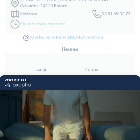
21 RUE ST PIERRE, CONDE SUR NOIREAU
PROMOS
Calvados, 14110 France
Itinéraire
02 31 69 02 70
Ouvert en ce moment
Technologie bultex
MEUBLES.MERIEL@WANADOO.FR
Nos engagements
Heures
Lundi
Fermé
Storelocator
Contact
Mon compte
Mardi
09:30 - 12:00
14:30 - 19:00
Mercredi
09:30 - 12:00
14:30 - 19:00
Jeudi
09:30 - 12:00
14:30 - 19:00
Vendredi
09:30 - 12:00
14:30 - 19:00
Samedi
09:30 - 12:00
14:30 - 19:00
Dimanche
Fermé