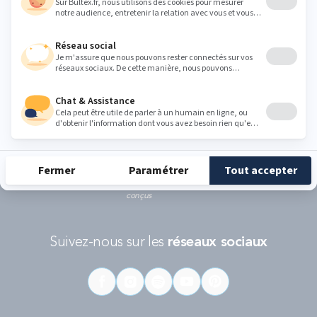
Ce formulaire est protégé par reCAPTCHA - La
politique de protection des données personnelles de Google
et les
Conditions d'utilisations
s'appliquent.
RÉCOMPENSES ET LABELS
En savoir
Catégorie
Gamme
Gamme
plus
matelas
"Infinite"
"Reset"
éco-
conçus
Suivez-nous sur les
réseaux sociaux