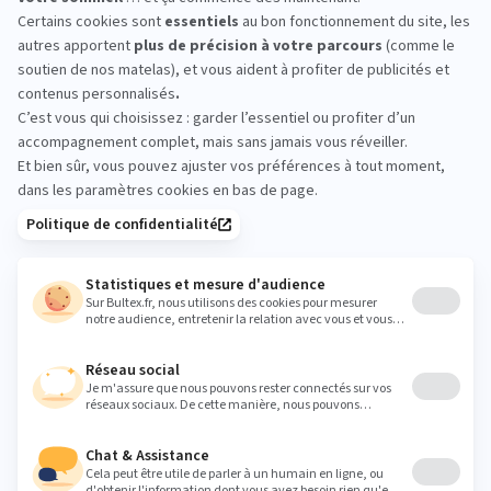
CONTREXEVIL : essayez
avant d’acheter
Rien ne remplace un essai en magasin.
Allongez‑vous, comparez plusieurs conforts et
prenez quelques minutes sur chaque matelas pour
ressentir le soutien. L’équipe vous aide à affiner le
choix en fonction de votre morphologie et de vos
habitudes de sommeil.
uds.contrexeville@orange.fr
Heures
Lundi
09:00 - 12:00
14:00 - 19:00
Mardi
09:00 - 12:00
14:00 - 19:00
Mercredi
09:00 - 12:00
14:00 - 19:00
Jeudi
09:00 - 12:00
14:00 - 19:00