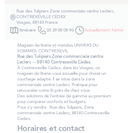
PROMOS
Rue des Tulipiers Zone commerciale centre Leclerc,
CONTREXEVILLE CEDEX
Vosges, 88140 France
Technologie bultex
Itinéraire
03 29 08 08 96
Actuellement fermé
Nos engagements
Magasin de literie et matelas UNIVERS DU
SOMMEIL CONTREXEVIL.
Rue des Tulipiers Zone commerciale centre
Leclerc -- 88140 Contrexeville Cedex.
À Contrexeville Cedex, dans les Vosges, ce
Storelocator
Contact
Mon compte
magasin de literie vous accueille pour choisir un
couchage adapté. Il se situe dans la zone
commerciale centre Leclerc. Pratique pour
renouveler votre lit près de chez vous.
Des solutions de l’entrée de gamme au premium
pour comparer conforts et budgets.
Pour s’y rendre : Rue des Tulipiers, Zone
commerciale centre Leclerc, 88140 Contrexeville
Cedex.
Horaires et contact