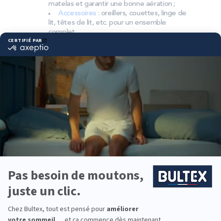
matelas et garantir une bonne aération ;
Accessoires
: oreillers, couettes, linge de
lit, têtes de lit, etc. pour un ensemble
complet.
Pourquoi choisir Bultex
comme literie ?
Bultex est l’une des marques préférées des
Français et la plus détenue*. Un savoir‑faire
reconnu, des mousses techniques et des finitions
soignées pour des nuits régulières.
Chaque dormeur a ses besoins. Les matelas Bultex
existent en plusieurs fermetés et s’associent avec
le sommier adapté pour un soutien cohérent et
durable.
Besoin d’équiper toute la famille ? Des solutions
pour adultes, enfants et invités permettent
d’aligner confort, budget et longévité.
*Marque la plus détenue : 18 599 personnes
interrogées de février 2019 à mars 2025. Institut
Iligo.
UNIVERS DU SOMMEIL