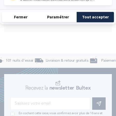
Vendredi
09:00 - 12:00
14:00 - 19:00
Samedi
09:00 - 12:00
14:00 - 19:00
Dimanche
Fermé
101 nuits d'essai
Livraison & retour gratuits
Paiement 
Recevez la
newsletter Bultex
S'INSCRIRE
En cochant cette case, vous confirmez avoir plus de 16 ans et