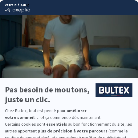
lit, têtes de lit, etc. pour un ensemble
complet.
Pourquoi choisir Bultex
comme literie ?
Bultex est la marque la plus détenue des Français*.
Un savoir‑faire reconnu, des matériaux maîtrisés et
une fabrication exigeante pour des nuits régulières.
Chaque dormeur a ses besoins. Les matelas Bultex
proposent plusieurs niveaux de fermeté et
s’associent au sommier adéquat pour offrir un
soutien précis et durable.
Pensez à équiper toute la famille. Des tailles et des
conforts adaptés aux adultes, aux enfants et à la
chambre d’appoint.
*Marque la plus détenue : 18 599 personnes
interrogées de février 2019 à mars 2025. Institut
Iligo.
GRAND LITIER CALAIS :
essayez avant d’acheter
Venez comparer les sensations en magasin.