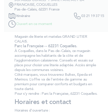
SOFABED CONCEPT SARL PARC ACT LA
PROMOS
FRANCAISE, COQUELLES
Pas-de-Calais, 62231 France
Itinéraire
03 21 19 37 15
Technologie bultex
Ouvert en ce moment
Magasin de literie et matelas GRAND LITIER
Nos engagements
CALAIS.
Parc la Française -- 62231 Coquelles.
À Coquelles, dans le Pas-de-Calais, ce magasin
accompagne les habitants de la côte et de
Storelocator
Contact
Mon compte
l’agglomération calaisienne. Conseils et essais sur
place pour choisir une literie adaptée. Accès simple
depuis les communes voisines.
Côté marques, vous trouverez Bultex, Epeda et
Merinos. L’offre va de l’entrée de gamme au
premium pour comparer conforts et budgets en
toute clarté.
Pour s’y rendre : Parc la Française, 62231 Coquelles.
Horaires et contact
Horaires d'ouverture :