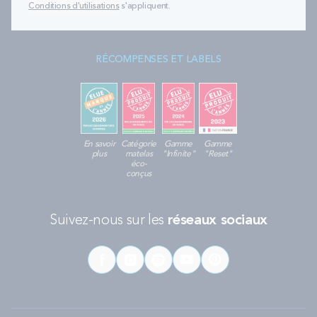
Conditions d'utilisations
s'appliquent.
RÉCOMPENSES ET LABELS
En savoir
Catégorie
Gamme
Gamme
plus
matelas
"Infinite"
"Reset"
éco-
conçus
Suivez-nous sur les
réseaux sociaux