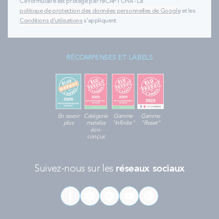
Ce formulaire est protégé par reCAPTCHA - La
politique de protection des données personnelles de Google
et les
Conditions d'utilisations
s'appliquent.
RÉCOMPENSES ET LABELS
En savoir
Catégorie
Gamme
Gamme
plus
matelas
"Infinite"
"Reset"
éco-
conçus
Suivez-nous sur les
réseaux sociaux