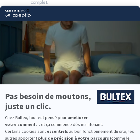
complet.
Pourquoi choisir Bultex
comme literie ?
Bultex est la marque la plus détenue par les
Français*. Un savoir‑faire reconnu guide la
conception de matelas pensés pour le confort nuit
après nuit.
Chaque dormeur peut trouver la fermeté qui lui
convient, du plus souple au plus ferme. En
associant le bon sommier, le soutien s’ajuste et la
tenue du couchage se stabilise dans le temps.
Pour équiper toute la famille, du premier lit à la
chambre d’ami, Bultex offre des solutions simples
à comparer et faciles à adopter.
*Marque la plus détenue : 18 599 personnes
interrogées de février 2019 à mars 2025. Institut
Iligo.
GRAND LITIER
COURBEVOIE : essayez
avant d’acheter