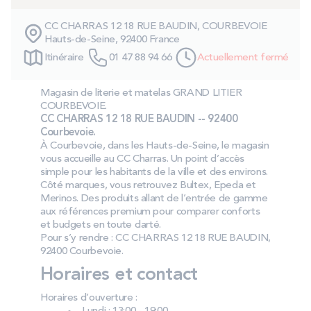
PROMOS
CC CHARRAS 12 18 RUE BAUDIN, COURBEVOIE
Hauts-de-Seine, 92400 France
Technologie bultex
Itinéraire
01 47 88 94 66
Actuellement fermé
Magasin de literie et matelas GRAND LITIER
Nos engagements
COURBEVOIE.
CC CHARRAS 12 18 RUE BAUDIN -- 92400
Courbevoie.
À Courbevoie, dans les Hauts-de-Seine, le magasin
vous accueille au CC Charras. Un point d’accès
Storelocator
Contact
Mon compte
simple pour les habitants de la ville et des environs.
Côté marques, vous retrouvez Bultex, Epeda et
Merinos. Des produits allant de l’entrée de gamme
aux références premium pour comparer conforts
et budgets en toute clarté.
Pour s’y rendre : CC CHARRAS 12 18 RUE BAUDIN,
92400 Courbevoie.
Horaires et contact
Horaires d’ouverture :