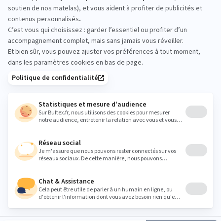
Passez en magasin pour ressentir les différences :
allongez‑vous, changez de position, comparez
plusieurs fermetés. Prenez le temps d’identifier le
confort qui vous correspond avant de décider.
COUBEVOIE@GRANDLITIER.COM
Heures
Lundi
13:00 - 19:00
Mardi
10:00 - 19:30
Mercredi
10:00 - 19:30
Jeudi
10:00 - 19:30
Vendredi
10:00 - 19:30
Samedi
10:00 - 19:30
Dimanche
Fermé