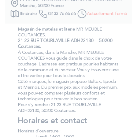
21 23 RUE TOURLAVILLE ADH22130, COUTANCES
PROMOS
Manche, 50200 France
Itinéraire
02 33 76 66 66
Actuellement fermé
Technologie bultex
Magasin de matelas et literie MR MEUBLE
COUTANCES.
21 23 RUE TOURLAVILLE ADH22130 -- 50200
Nos engagements
Coutances.
À Coutances, dans la Manche, MR MEUBLE
COUTANCES vous guide dans le choix de votre
couchage. L’adresse est pratique pour les habitants
de la commune et du secteur. Vous y trouverez une
Storelocator
Contact
Mon compte
offre variée pour tous les besoins.
Côté marques, le magasin propose Bultex, Epeda
et Merinos. Du premier prix aux modèles premium,
vous pouvez comparer plusieurs conforts et
technologies pour trouver le bon soutien.
Pour s’y rendre : 21 23 RUE TOURLAVILLE
ADH22130, 50200 Coutances.
Horaires et contact
Horaires d’ouverture :