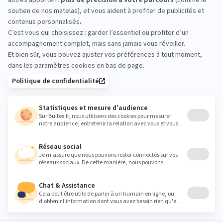
essayez avant d’acheter
Venez comparer les sensations directement en
magasin. Allongez‑vous, changez de position et
testez plusieurs fermetés. Quelques minutes
suffisent pour trouver le confort qui vous convient.
monsieurmeublecoutances@gmail.com
Heures
Lundi
14:00 - 19:00
Mardi
09:30 - 12:00
14:00 - 19:00
Mercredi
09:30 - 12:00
14:00 - 19:00
Jeudi
09:30 - 12:00
14:00 - 19:00
Vendredi
09:30 - 12:00
14:00 - 19:00
Samedi
09:30 - 12:00
14:00 - 19:00
Dimanche
Fermé