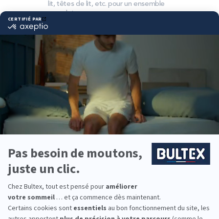
lit, têtes de lit, etc. pour un ensemble
complet.
Pourquoi choisir Bultex
comme literie ?
Bultex est la marque de literie la plus détenue par
les Français*. Notre savoir‑faire et nos mousses
exclusives offrent un confort stable dans le temps.
Fermes, équilibrées ou moelleuses : plusieurs
degrés de fermeté pour répondre à vos attentes.
Associée au bon sommier, votre literie assure un
soutien précis et une bonne indépendance de
couchage.
Pour la chambre principale, la chambre d’amis ou
celle des enfants, équipez toute la famille avec
Bultex. Des solutions fiables, durables et faciles à
entretenir.
*Marque la plus détenue : 18 599 personnes
interrogées de février 2019 à mars 2025. Institut
Iligo.
MR MEUBLE COUTANCES :