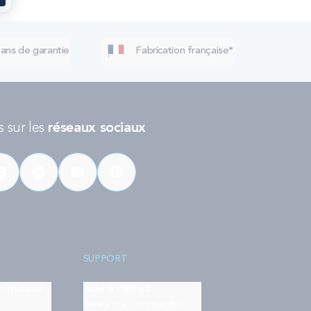
 ans de garantie
Fabrication française*
 sur les
réseaux sociaux
SUPPORT
on matelas
Aide & contact
Suivre ma commande