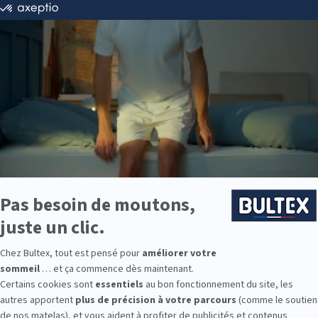
ie disponibles
e est disponible chez DARTY CREPY EN VALOIS :
e : des modèles de premier choix comme les matelas BULTEX® nano
traditionnels ou tapissiers pour compléter le soutien de votre matela
s, couettes, linge de lit, têtes de lit, etc. pour un ensemble complet.
 Bultex comme literie ?
 literie les plus détenues par les Français*. Un savoir‑faire reconnu 
ces. Bultex propose plusieurs fermetés et se combine avec le sommi
des dimensions et des conforts adaptés à chacun. Des solutions pour la
9 personnes interrogées de février 2019 à mars 2025. Institut Iligo.
VALOIS : essayez avant d’acheter
er les sensations. Allongez‑vous sur plusieurs matelas quelques minu