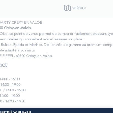
Itinéraire
as DARTY CREPY EN VALOIS.
0 Crépy-en-Valois.
l’Oise, ce point de vente permet de comparer facilement plusieurs ty
s voisines qui souhaitent voir et essayer sur place.
Bultex, Epeda et Merinos. De l’entrée de gamme au premium, compar
ble adapté à vos nuits.
 EIFFEL, 60800 Crépy-en-Valois.
act
 14:00 - 19:00
 14:00 - 19:00
0 / 14:00 - 19:00
 14:00 - 19:00
0 / 14:00 - 19:00