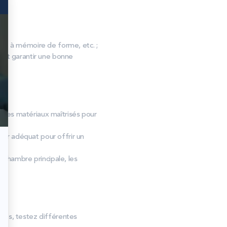
, à mémoire de forme, etc. ;
s et garantir une bonne
et des matériaux maîtrisés pour
er adéquat pour offrir un
 chambre principale, les
tes, testez différentes