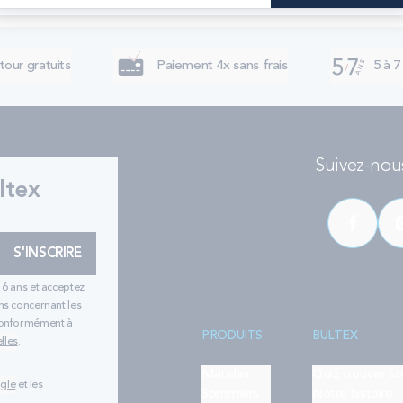
tour gratuits
Paiement 4x sans frais
5 à 7
Suivez-nous
ltex
S'INSCRIRE
16 ans et acceptez
ns concernant les
 conformément à
PRODUITS
BULTEX
lles
.
Matelas
Quiz trouver s
ogle
et les
Sommiers
Notre histoire