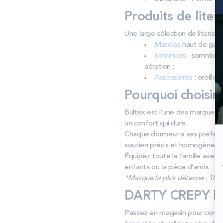
Produits de liter
Une large sélection de literi
Matelas
haut de gamm
Sommiers
: sommiers 
aération ;
Accessoires
: oreiller
Pourquoi choisir
Bultex est l’une des marques de
un confort qui dure.
Chaque dormeur a ses préféren
soutien précis et homogène.
Équipez toute la famille avec 
enfants ou la pièce d’amis.
*Marque la plus détenue : 18 59
DARTY CREPY EN 
Passez en magasin pour compar