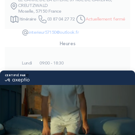
LE CARRE DE LA LITERIE 37 RUE DE CARLING,
PROMOS
CREUTZWALD
Moselle, 57150 France
Itinéraire
03 87 04 27 72
Actuellement fermé
Technologie bultex
interieur57150@outlook.fr
Heures
Nos engagements
Lundi
09:00 - 18:30
Storelocator
Contact
Mon compte
Mardi
09:00 - 18:30
Mercredi
09:00 - 18:30
Jeudi
09:00 - 18:30
Vendredi
09:00 - 18:30
Samedi
09:00 - 18:30
Dimanche
Fermé