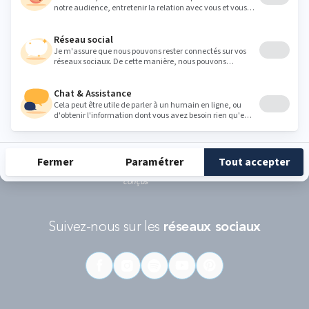
politique de protection des données personnelles de Google
et les
Conditions d'utilisations
s'appliquent.
RÉCOMPENSES ET LABELS
En savoir
Catégorie
Gamme
Gamme
plus
matelas
"Infinite"
"Reset"
éco-
conçus
Suivez-nous sur les
réseaux sociaux