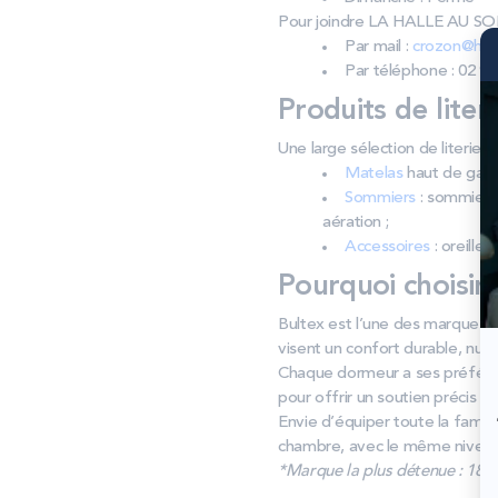
Pour joindre LA HALLE AU 
Par mail :
crozon@hall
Par téléphone : 02 98
Produits de liter
Une large sélection de liter
Matelas
haut de gamm
Sommiers
: sommiers 
aération ;
Accessoires
: oreiller
Pourquoi choisir
Bultex est l’une des marques de
visent un confort durable, nuit 
Chaque dormeur a ses préféren
pour offrir un soutien précis
Envie d’équiper toute la famil
chambre, avec le même niveau
*Marque la plus détenue : 18 59