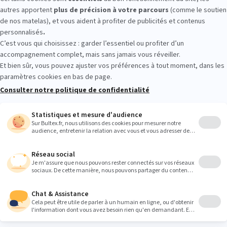
MMEIL CROZON : essayez avant d’ac
magasin. Passez tester différentes fermetés et allongez‑vous quelque
différence. À Crozon, vous repartez avec un choix clair et un confort 
Heures
8:30
8:30
8:30
8:30
8:30
8:30