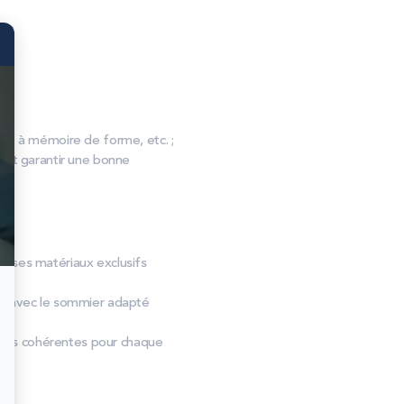
, à mémoire de forme, etc. ;
s et garantir une bonne
et ses matériaux exclusifs
nt avec le sommier adapté
tions cohérentes pour chaque