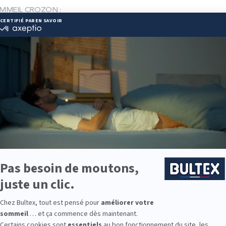
SOMMEIL CROZON :
eausommeil.fr
 16 09 49
ie disponibles
ie est disponible chez LA HALLE AU SOMMEIL CROZON :
e : des modèles de premier choix comme les matelas BULTEX® nano
traditionnels ou tapissiers pour compléter le soutien de votre matela
s, couettes, linge de lit, têtes de lit, etc. pour un ensemble complet.
 Bultex comme literie ?
 literie les plus présentes dans les foyers français*. Son savoir‑faire 
après nuit.
ces. Les matelas Bultex existent en plusieurs fermetés et s’associe
 et une bonne indépendance de couchage.
le ? Des matelas enfants aux grandes tailles, vous trouverez des solu
 d’exigence.
9 personnes interrogées de février 2019 à mars 2025. Institut Iligo.