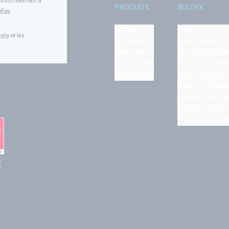
 conformément à
PRODUITS
BULTEX
lles
.
Matelas
Quiz trouver s
ogle
et les
Sommiers
Notre histoire
Ensembles
Nos technologi
Accessoires
Nos engageme
Promotions
Notre fabricati
Bultex & le spo
Le blog Somme
Espace presse
Nos revendeur
e
"