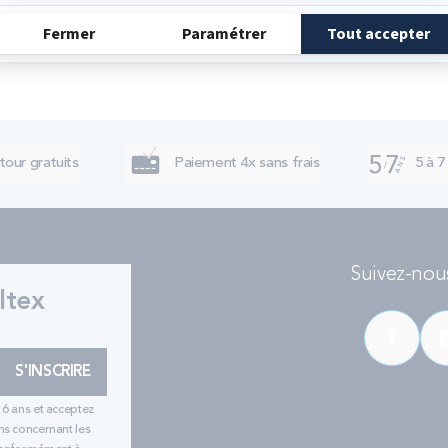
tour gratuits
Paiement 4x sans frais
5 à 7
Suivez-nous
ltex
S'INSCRIRE
16 ans et acceptez
ns concernant les