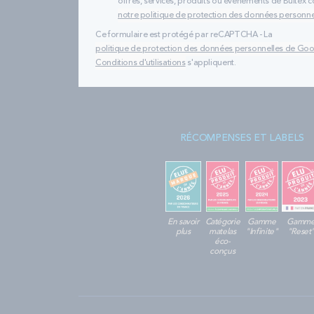
offres, services, produits ou évènements de Bultex
notre politique de protection des données personne
Ce formulaire est protégé par reCAPTCHA - La
politique de protection des données personnelles de Go
Conditions d'utilisations
s'appliquent.
RÉCOMPENSES ET LABELS
En savoir
Catégorie
Gamme
Gamm
plus
matelas
"Infinite"
"Reset
éco-
conçus