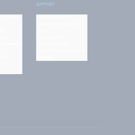
SUPPORT
on matelas
Aide & contact
Suivre ma commande
es
FAQ
nts
Retour produit
on française
101 nuits d'essai
rt
Paiement en plusieurs fois
ilLab
Garantie
s