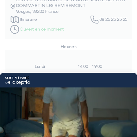
520 ROUTE DU HAUTS DES RANGS ROUTE DE PONT,
PROMOS
DOMMARTIN LES REMIREMONT
Vosges, 88200 France
Itinéraire
08 26 25 25 25
Technologie bultex
Ouvert en ce moment
Nos engagements
Heures
Lundi
14:00 - 19:00
Storelocator
Contact
Mon compte
Mardi
09:30 - 12:00
14:00 - 19:00
Mercredi
09:30 - 12:00
14:00 - 19:00
Jeudi
09:30 - 12:00
14:00 - 19:00
Vendredi
09:30 - 12:00
14:00 - 19:00
Samedi
09:30 - 12:00
14:00 - 19:00
Dimanche
Fermé