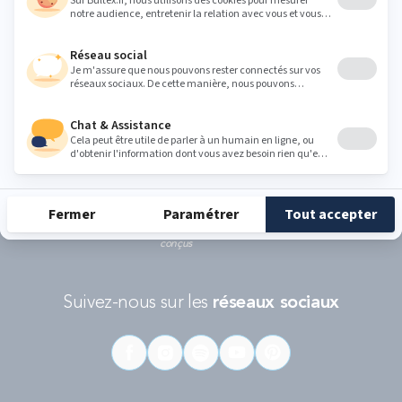
politique de protection des données personnelles de Google
et les
Conditions d'utilisations
s'appliquent.
RÉCOMPENSES ET LABELS
En savoir
Catégorie
Gamme
Gamme
plus
matelas
"Infinite"
"Reset"
éco-
conçus
Suivez-nous sur les
réseaux sociaux