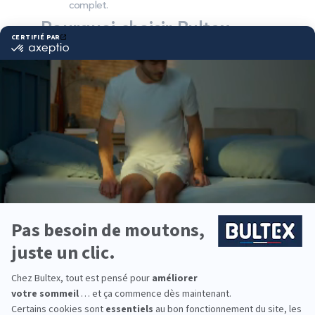
complet.
Pourquoi choisir Bultex
comme literie ?
Bultex est l’une des marques préférées et la plus
détenue des Français*. Son savoir‑faire en mousse
haute résilience se retrouve dans des collections
fiables et durables.
Chaque dormeur peut choisir sa fermeté : souple,
équilibrée ou ferme. En associant votre matelas au
sommier adapté, vous optimisez le soutien et la
respirabilité.
Pour équiper toute la famille, du lit principal à la
chambre d’amis en passant par les couchages
enfants, la gamme Bultex offre des solutions
simples et efficaces.
*Marque la plus détenue : 18 599 personnes
interrogées de février 2019 à mars 2025. Institut
Iligo.
LA HALLE AU SOMMEIL
EMBRUN : essayez avant