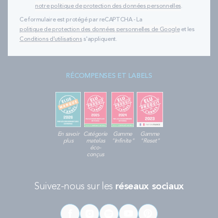
notre politique de protection des données personnelles
.
Ce formulaire est protégé par reCAPTCHA - La
politique de protection des données personnelles de Google
et les
Conditions d'utilisations
s'appliquent.
RÉCOMPENSES ET LABELS
En savoir
Catégorie
Gamme
Gamme
plus
matelas
"Infinite"
"Reset"
éco-
conçus
Suivez-nous sur les
réseaux sociaux