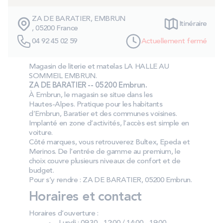
PROMOS
ZA DE BARATIER, EMBRUN
Itinéraire
, 05200 France
Technologie bultex
04 92 45 02 59
Actuellement fermé
Magasin de literie et matelas LA HALLE AU
Nos engagements
SOMMEIL EMBRUN.
ZA DE BARATIER -- 05200 Embrun.
À Embrun, le magasin se situe dans les
Hautes‑Alpes. Pratique pour les habitants
d’Embrun, Baratier et des communes voisines.
Storelocator
Contact
Mon compte
Implanté en zone d’activités, l’accès est simple en
voiture.
Côté marques, vous retrouverez Bultex, Epeda et
Merinos. De l’entrée de gamme au premium, le
choix couvre plusieurs niveaux de confort et de
budget.
Pour s’y rendre : ZA DE BARATIER, 05200 Embrun.
Horaires et contact
Horaires d’ouverture :