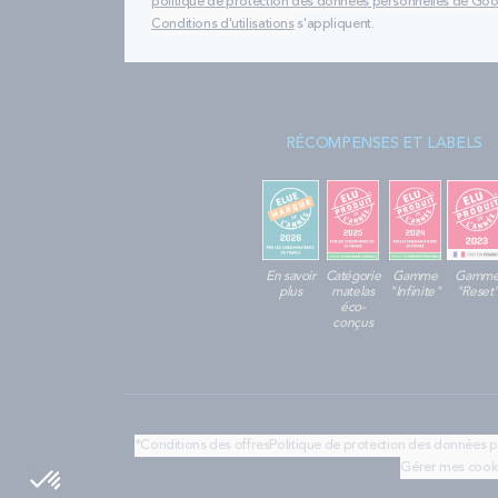
politique de protection des données personnelles de Go
Conditions d'utilisations
s'appliquent.
RÉCOMPENSES ET LABELS
En savoir
Catégorie
Gamme
Gamm
plus
matelas
"Infinite"
"Reset
éco-
conçus
*Conditions des offres
Politique de protection des données 
Gérer mes cook