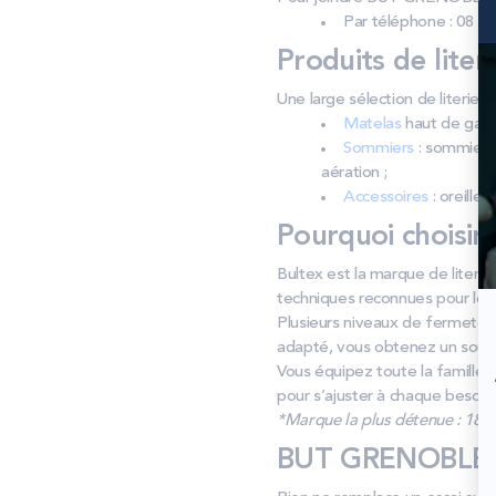
Par téléphone : 08 26
Produits de liter
Une large sélection de literi
Matelas
haut de gamm
Sommiers
: sommiers 
aération ;
Accessoires
: oreiller
Pourquoi choisir
Bultex est la marque de literie
techniques reconnues pour leur 
Plusieurs niveaux de fermeté 
adapté, vous obtenez un sout
Vous équipez toute la famille 
pour s’ajuster à chaque besoin.
*Marque la plus détenue : 18 59
BUT GRENOBLE E