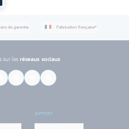
 ans de garantie
Fabrication française*
 sur les
réseaux sociaux
SUPPORT
on matelas
Aide & contact