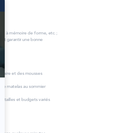
, à mémoire de forme, etc. ;
s et garantir une bonne
ir‑faire et des mousses
otre matelas au sommier
 tailles et budgets variés