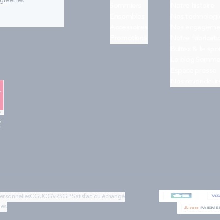
ogle
et les
Sommiers
Notre histoire
Ensembles
Nos technologi
Accessoires
Nos engageme
Promotions
Notre fabricati
Bultex & le spo
Le blog Somme
Espace presse
Nos revendeur
e
"
personnelles
CGU
CGV
RSGP
Satisfait ou échangé
ies