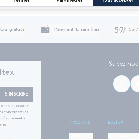
tour gratuits
Paiement 4x sans frais
5 à 7
Suivez-nous
ltex
S'INSCRIRE
16 ans et acceptez
ns concernant les
 conformément à
PRODUITS
BULTEX
lles
.
Matelas
Quiz trouver s