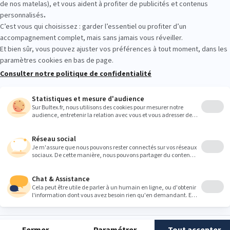
place. Allongez‑vous, testez plusieurs fermetés et comparez les sens
confort qui vous convient avant de décider.
Heures
9:00
9:00
9:00
9:00
9:00