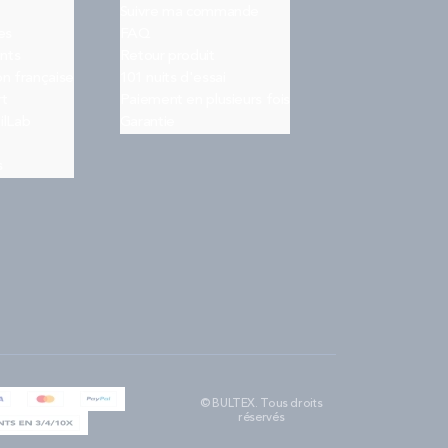
Suivre ma commande
es
FAQ
nts
Retour produit
on française
101 nuits d'essai
rt
Paiement en plusieurs fois
ilLab
Garantie
s
© BULTEX. Tous droits
réservés