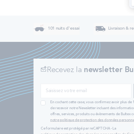
101 nuits d'essai
Livraison & re
Recevez la
newsletter Bu
En cochant cette case, vous confirmez avoir plus de 
de recevoir notre Newsletter incluant des informatio
offres, services, produits ou évènements de Bultex
notre politique de protection des données personne
Ce formulaire est protégé par reCAPTCHA - La