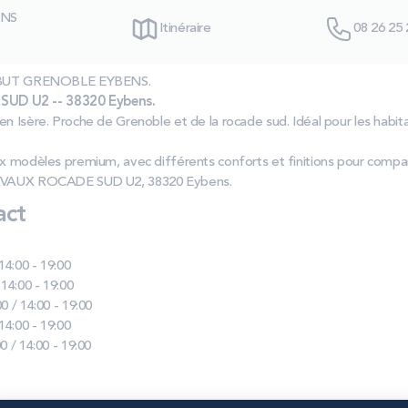
ENS
Itinéraire
08 26 25 
as BUT GRENOBLE EYBENS.
UD U2 -- 38320 Eybens.
en Isère. Proche de Grenoble et de la rocade sud. Idéal pour les habit
ux modèles premium, avec différents conforts et finitions pour compar
 JAVAUX ROCADE SUD U2, 38320 Eybens.
act
 14:00 - 19:00
 14:00 - 19:00
0 / 14:00 - 19:00
 14:00 - 19:00
0 / 14:00 - 19:00
EYBENS :