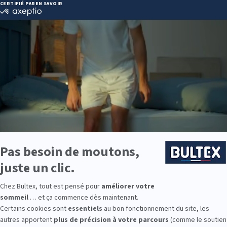
 25 25 25
ie disponibles
e est disponible chez BUT GRENOBLE EYBENS :
e : des modèles de premier choix comme les matelas BULTEX® nano
traditionnels ou tapissiers pour compléter le soutien de votre matela
s, couettes, linge de lit, têtes de lit, etc. pour un ensemble complet.
 Bultex comme literie ?
 la plus détenue par les Français*. La marque s’appuie sur un vrai savo
durabilité.
sont disponibles pour répondre à chaque morphologie. En associant v
ien précis et homogène.
? Des couchages pour enfants, ados et adultes sont proposés, avec des
9 personnes interrogées de février 2019 à mars 2025. Institut Iligo.
YBENS : essayez avant d’acheter