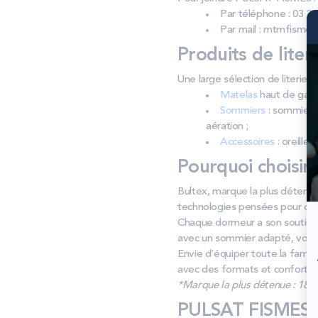
Par téléphone : 03 26
Par mail : mtmfisme
Produits de liter
Une large sélection de literie
Matelas
haut de gamm
Sommiers
: sommiers 
aération ;
Accessoires
: oreiller
Pourquoi choisir
Bultex, marque la plus détenue 
technologies pensées pour dure
Chaque dormeur a son soutien.
avec un sommier adapté, vous o
Envie d’équiper toute la famil
avec des formats et conforts a
*Marque la plus détenue : 18 59
PULSAT FISMES :