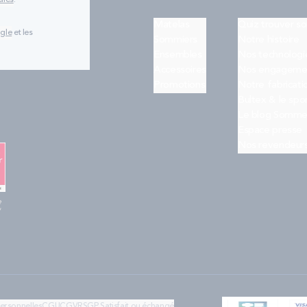
lles
.
Matelas
Quiz trouver s
ogle
et les
Sommiers
Notre histoire
Ensembles
Nos technologi
Accessoires
Nos engageme
Promotions
Notre fabricati
Bultex & le spo
Le blog Somme
Espace presse
Nos revendeur
e
"
personnelles
CGU
CGV
RSGP
Satisfait ou échangé