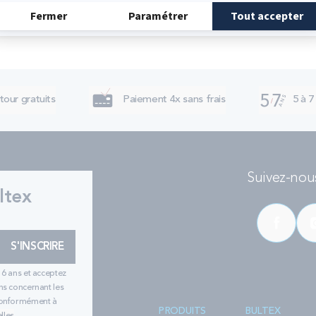
tour gratuits
Paiement 4x sans frais
5 à 7
Suivez-nous
ltex
S'INSCRIRE
16 ans et acceptez
ns concernant les
 conformément à
PRODUITS
BULTEX