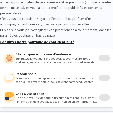
magasin. Allongez‑vous quelques minutes sur plusieurs modèles, compa
ort qui vous convient. À Fismes, vous prenez le temps de décider ser
Heures
9:00
9:00
9:00
9:00
9:00