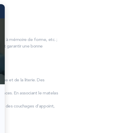
, à mémoire de forme, etc. ;
s et garantir une bonne
que et de la literie. Des
ences. En associant le matelas
 et des couchages d’appoint,