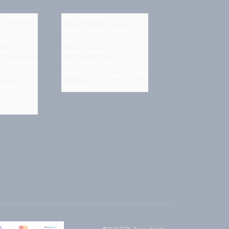
on matelas
Aide & contact
Suivre ma commande
es
FAQ
nts
Retour produit
on française
101 nuits d'essai
rt
Paiement en plusieurs fois
ilLab
Garantie
s