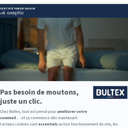
 07 99 80
s@wanadoo.fr
ie disponibles
 est disponible chez PULSAT FISMES :
e : des modèles de premier choix comme les matelas BULTEX® nano
traditionnels ou tapissiers pour compléter le soutien de votre matela
s, couettes, linge de lit, têtes de lit, etc. pour un ensemble complet.
 Bultex comme literie ?
par les Français*, s’appuie sur un vrai savoir‑faire de la mousse techni
r et pour le confort nocturne.
 Chez Bultex, plusieurs fermetés existent pour répondre à vos préfér
ptimisez le maintien et l’aération.
le ? Les gammes Bultex couvrent les besoins des adultes, des enfants
ssortis.
9 personnes interrogées de février 2019 à mars 2025. Institut Iligo.
 essayez avant d’acheter