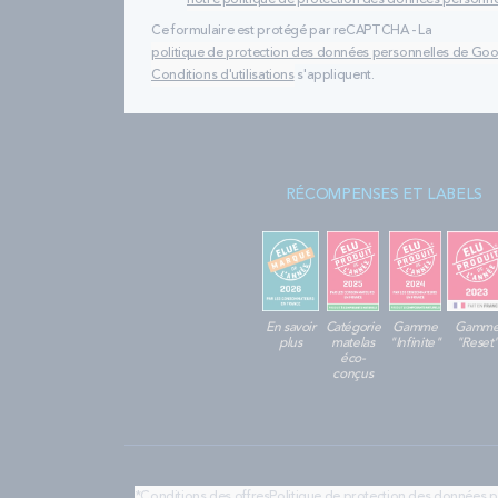
notre politique de protection des données personne
Ce formulaire est protégé par reCAPTCHA - La
politique de protection des données personnelles de Go
Conditions d'utilisations
s'appliquent.
RÉCOMPENSES ET LABELS
En savoir
Catégorie
Gamme
Gamm
plus
matelas
"Infinite"
"Reset
éco-
conçus
*Conditions des offres
Politique de protection des données 