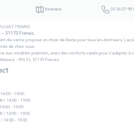
Itinéraire
03 26 07 99 
s PULSAT FISMES.
 -- 51170 Fismes.
int de vente propose un choix de literie pour tous les dormeurs. L’accè
 près de chez vous.
me aux modèles premium, avec des conforts variés pour s’adapter à v
 Missions - RN 31, 51170 Fismes.
act
 14:00 - 19:00
0 / 14:00 - 19:00
 14:00 - 19:00
0 / 14:00 - 19:00
 / 14:00 - 19:00