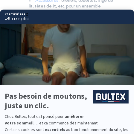
Accessoires
: oreillers, couettes, linge de
lit, têtes de lit, etc. pour un ensemble
complet.
Pourquoi choisir Bultex
comme literie ?
Bultex est la marque la plus détenue par les
Français* et s’appuie sur un savoir‑faire reconnu.
Les matériaux exclusifs de la marque visent un
confort stable, nuit après nuit.
Plusieurs niveaux de fermeté sont proposés afin
de correspondre à chaque dormeur. En associant
votre matelas au sommier adapté, vous optimisez
le soutien et l’aération.
Pour équiper toute la famille, vous trouverez des
solutions pour adultes, enfants et couchages
d’appoint, avec des tailles et conforts variés selon
les besoins.
*Marque la plus détenue : 18 599 personnes
interrogées de février 2019 à mars 2025. Institut
Iligo.
CONFORAMA NANCY 2