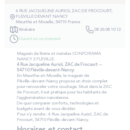
PROMOS
4 RUE JACQUELINE AURIOL ZAC DE FROCOURT,
FLEVILLE DEVANT NANCY
Meurthe et Moselle, 54710 France
Technologie bultex
Itinéraire
08 26 08 10 12
Ouvert en ce moment
Nos engagements
Magasin de literie et matelas CONFORAMA
NANCY 2 FLEVILLE.
4 Rue Jacqueline Auriol, ZAC de Frocourt --
Storelocator
Contact
Mon compte
54710 Fléville‑devant‑Nancy.
En Meurthe‑et‑Moselle, le magasin de
Fléville‑devant‑Nancy propose un choix complet
pour renouveler votre couchage. Situé dans la ZAC
de Frocourt, il est pratique pour les habitants de
l’agglomération nancéienne.
De quoi comparer conforts, technologies et
budgets avant de vous décider.
Pour s’y rendre : 4 Rue Jacqueline Auriol, ZAC de
Frocourt, 54710 Fléville‑devant‑Nancy.
Horaires et contact