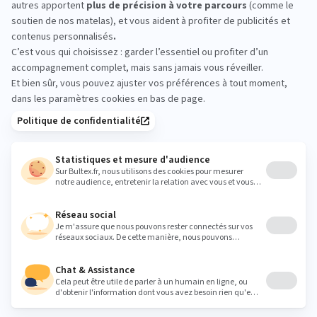
FLEVILLE : essayez avant
d’acheter
Venez comparer les sensations directement en
magasin. Allongez‑vous, testez plusieurs fermetés
et prenez quelques minutes sur chaque matelas
pour choisir en toute sérénité.
Heures
Lundi
10:00 - 19:30
Mardi
10:00 - 19:30
Mercredi
10:00 - 19:30
Jeudi
10:00 - 19:30
Vendredi
10:00 - 19:30
Samedi
10:00 - 19:30