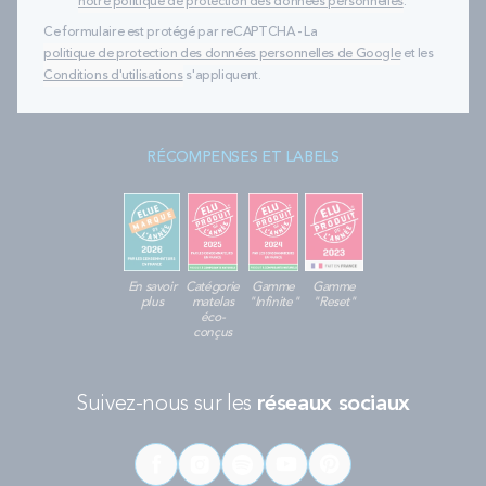
notre politique de protection des données personnelles
.
Ce formulaire est protégé par reCAPTCHA - La
politique de protection des données personnelles de Google
et les
Conditions d'utilisations
s'appliquent.
RÉCOMPENSES ET LABELS
En savoir
Catégorie
Gamme
Gamme
plus
matelas
"Infinite"
"Reset"
éco-
conçus
Suivez-nous sur les
réseaux sociaux