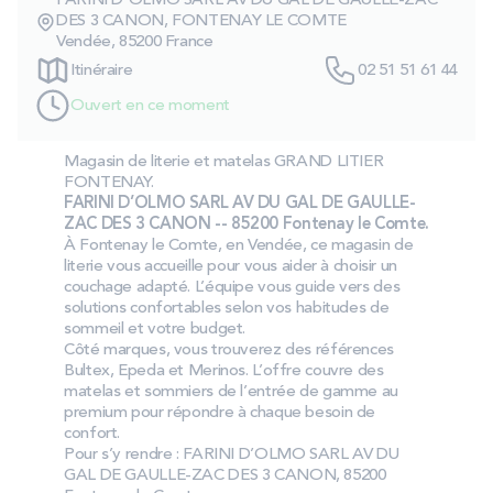
FARINI D'OLMO SARL AV DU GAL DE GAULLE-ZAC
PROMOS
DES 3 CANON, FONTENAY LE COMTE
Vendée, 85200 France
Itinéraire
02 51 51 61 44
Technologie bultex
Ouvert en ce moment
Magasin de literie et matelas GRAND LITIER
Nos engagements
FONTENAY.
FARINI D’OLMO SARL AV DU GAL DE GAULLE-
ZAC DES 3 CANON -- 85200 Fontenay le Comte.
À Fontenay le Comte, en Vendée, ce magasin de
Storelocator
Contact
Mon compte
literie vous accueille pour vous aider à choisir un
couchage adapté. L’équipe vous guide vers des
solutions confortables selon vos habitudes de
sommeil et votre budget.
Côté marques, vous trouverez des références
Bultex, Epeda et Merinos. L’offre couvre des
matelas et sommiers de l’entrée de gamme au
premium pour répondre à chaque besoin de
confort.
Pour s’y rendre : FARINI D’OLMO SARL AV DU
GAL DE GAULLE-ZAC DES 3 CANON, 85200