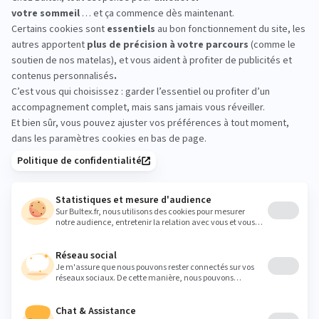
*Marque la plus détenue : 18 599 personnes
interrogées de février 2019 à mars 2025. Institut
Iligo.
GRAND LITIER FONTENAY :
essayez avant d’acheter
Rien ne remplace un essai en magasin. Allongez-
vous sur plusieurs modèles, comparez les
sensations et validez la fermeté qui vous convient
avant de faire votre choix. L’équipe de Fontenay le
Comte est là pour vous orienter simplement.
fontenaylecomte@grandlitier.com
Heures
Lundi
14:00 - 19:00
Mardi
09:00 - 12:00
14:00 - 19:00
Mercredi
09:00 - 12:00
14:00 - 19:00