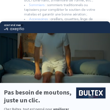
BULTEX® nano, à mémoire de forme, etc. ;
Sommiers
: sommiers traditionnels ou
tapissiers pour compléter le soutien de votre
matelas et garantir une bonne aération ;
Accessoires
: oreillers, couettes, linge de
lit, têtes de lit, etc. pour un ensemble
complet.
Pourquoi choisir Bultex
comme literie ?
Bultex est la marque la plus détenue des Français*
et s’appuie sur un savoir-faire reconnu en matière
de confort et de durabilité. Les technologies de
mousse BULTEX® sont conçues pour offrir un
accueil précis et un maintien fiable dans le temps.
Chaque dormeur a ses préférences. Les matelas
Bultex existent en plusieurs fermetés et
s’associent au bon sommier pour optimiser le
soutien, l’indépendance de couchage et l’aération.
Besoin d’équiper toute la famille ? Du premier lit
d’enfant à la chambre d’amis, jusqu’au couchage
principal, les collections Bultex permettent de
composer des ensembles adaptés à chaque usage.