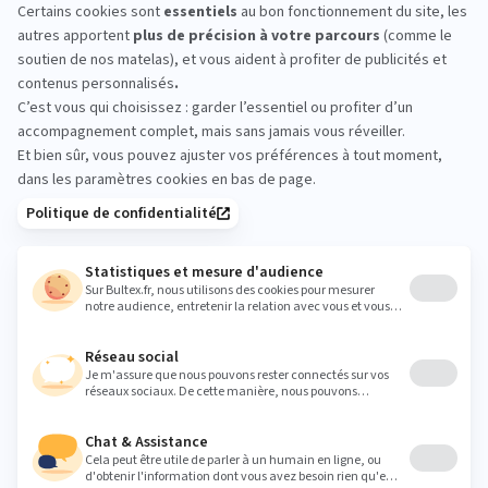
LA COMPAGNIE DU LIT
FREJUS : essayez avant
d’acheter
Venez comparer les conforts en magasin.
Allongez‑vous, changez de position, prenez votre
temps pour ressentir le soutien. C’est le meilleur
moyen de valider le bon matelas avant l’achat.
frejus83@lacompagniedulit.Fr
Heures
Lundi
10:00 - 12:30
14:30 - 19:00
Mardi
10:00 - 12:30
14:30 - 19:00
Mercredi
10:00 - 12:30
14:30 - 19:00
Jeudi
10:00 - 12:30
14:30 - 19:00
Vendredi
10:00 - 12:30
14:30 - 19:00