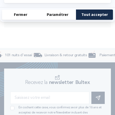
Samedi
10:00 - 12:30
14:30 - 19:00
Dimanche
Fermé
101 nuits d'essai
Livraison & retour gratuits
Paiement 
Recevez la
newsletter Bultex
S'INSCRIRE
En cochant cette case, vous confirmez avoir plus de 16 ans et
acceptez de recevoir notre Newsletter incluant des