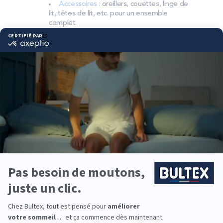
Accessoires
: oreillers, couettes, linge de
lit, têtes de lit, etc. pour un ensemble
complet.
Pourquoi choisir Bultex
comme literie ?
Bultex, marque la plus détenue par les Français*,
s’appuie sur un savoir‑faire reconnu et des
mousses techniques dédiées au sommeil
réparateur. Des collections durables, pensées pour
un usage quotidien.
Chaque dormeur peut choisir sa fermeté. En
associant matelas et sommier adaptés, vous
obtenez un soutien homogène et une bonne
indépendance de couchage.
La gamme permet d’équiper toute la famille :
parents, enfants, étudiants ou chambre d’amis.
Vous composez des lits confortables pour chaque
pièce.
*Marque la plus détenue : 18 599 personnes
interrogées de février 2019 à mars 2025. Institut
Iligo.