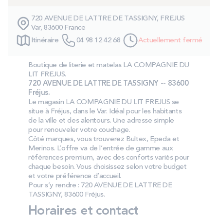
PROMOS
720 AVENUE DE LATTRE DE TASSIGNY, FREJUS
Var, 83600 France
Technologie bultex
Itinéraire
04 98 12 42 68
Actuellement fermé
Boutique de literie et matelas LA COMPAGNIE DU
Nos engagements
LIT FREJUS.
720 AVENUE DE LATTRE DE TASSIGNY -- 83600
Fréjus.
Le magasin LA COMPAGNIE DU LIT FREJUS se
situe à Fréjus, dans le Var. Idéal pour les habitants
Storelocator
Contact
Mon compte
de la ville et des alentours. Une adresse simple
pour renouveler votre couchage.
Côté marques, vous trouverez Bultex, Epeda et
Merinos. L’offre va de l’entrée de gamme aux
références premium, avec des conforts variés pour
chaque besoin. Vous choisissez selon votre budget
et votre préférence d’accueil.
Pour s’y rendre : 720 AVENUE DE LATTRE DE
TASSIGNY, 83600 Fréjus.
Horaires et contact