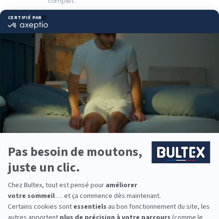
complet.
Pourquoi choisir Bultex
comme literie ?
Bultex est la marque de literie la plus détenue par
les Français*. Un savoir‑faire reconnu et des
technologies de mousse exclusives offrent un
confort fiable dans le temps.
Chaque dormeur peut trouver sa fermeté : souple,
équilibrée, ferme ou très ferme. En associant le
matelas au bon sommier, vous optimisez le soutien
et la durabilité de l’ensemble.
De la chambre parentale à la chambre d’ami, en
passant par la literie des enfants, équipez toute la
famille avec des solutions adaptées à chaque
morphologie.
*Marque la plus détenue : 18 599 personnes
interrogées de février 2019 à mars 2025. Institut
Iligo.
PULSAT FRESSE : essayez
avant d’acheter