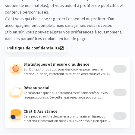
Passez en magasin pour comparer les sensations.
Allongez‑vous quelques minutes, testez plusieurs
conforts et validez tranquillement le soutien qui
vous convient. Rien ne remplace un essai sur place.
literie@pulsat88.fr
Heures
Lundi
Fermé
Mardi
09:30 - 12:00
14:00 - 19:00
Mercredi
09:30 - 12:00
14:00 - 19:00
Jeudi
09:30 - 12:00
14:00 - 19:00
Vendredi
09:30 - 12:00
14:00 - 19:00
Samedi
09:30 - 12:00
14:00 - 19:00
Dimanche
Fermé