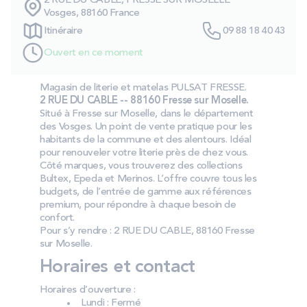
2 RUE DU CABLE, FRESSE SUR MOSELLE
PROMOS
Vosges, 88160 France
Itinéraire
09 88 18 40 43
Ouvert en ce moment
Technologie bultex
Magasin de literie et matelas PULSAT FRESSE.
2 RUE DU CABLE -- 88160 Fresse sur Moselle.
Nos engagements
Situé à Fresse sur Moselle, dans le département
des Vosges. Un point de vente pratique pour les
habitants de la commune et des alentours. Idéal
pour renouveler votre literie près de chez vous.
Storelocator
Contact
Mon compte
Côté marques, vous trouverez des collections
Bultex, Epeda et Merinos. L’offre couvre tous les
budgets, de l’entrée de gamme aux références
premium, pour répondre à chaque besoin de
confort.
Pour s’y rendre : 2 RUE DU CABLE, 88160 Fresse
sur Moselle.
Horaires et contact
Horaires d’ouverture :
Lundi : Fermé