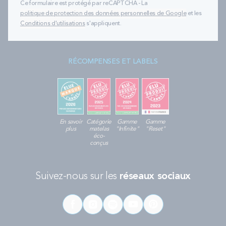
Ce formulaire est protégé par reCAPTCHA - La
politique de protection des données personnelles de Google
et les
Conditions d'utilisations
s'appliquent.
RÉCOMPENSES ET LABELS
En savoir
Catégorie
Gamme
Gamme
plus
matelas
"Infinite"
"Reset"
éco-
conçus
Suivez-nous sur les
réseaux sociaux