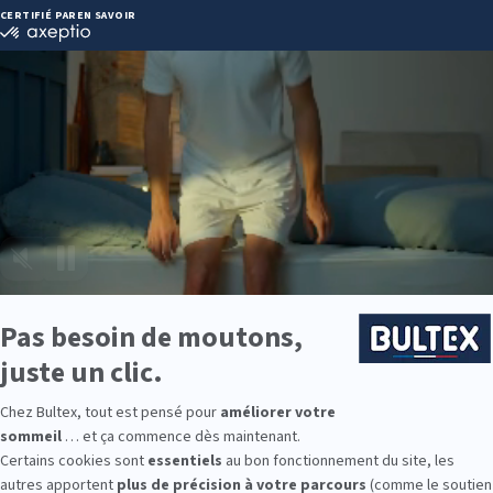
, GANGES
Itinéraire
04 67 73
Heures
9:00
9:00
9:00
9:00
9:00