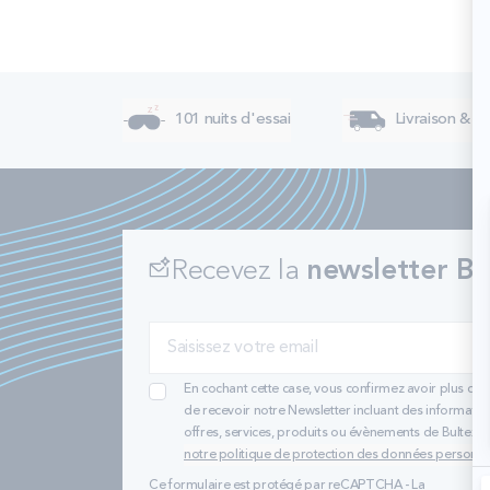
101 nuits d'essai
Livraison & re
Recevez la
newsletter Bu
En cochant cette case, vous confirmez avoir plus de 
de recevoir notre Newsletter incluant des informatio
offres, services, produits ou évènements de Bultex
notre politique de protection des données personne
Ce formulaire est protégé par reCAPTCHA - La