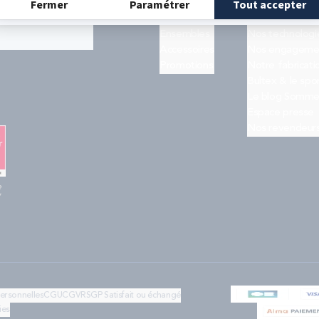
Matelas
Quiz trouver s
ogle
et les
Sommiers
Notre histoire
Ensembles
Nos technologi
Accessoires
Nos engageme
Promotions
Notre fabricati
Bultex & le spo
Le blog Somme
Espace presse
Nos revendeur
e
"
personnelles
CGU
CGV
RSGP
Satisfait ou échangé
ies