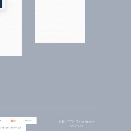
on matelas
Aide & contact
Suivre ma commande
es
FAQ
nts
Retour produit
on française
101 nuits d'essai
rt
Paiement en plusieurs fois
ilLab
Garantie
s
© BULTEX. Tous droits
réservés