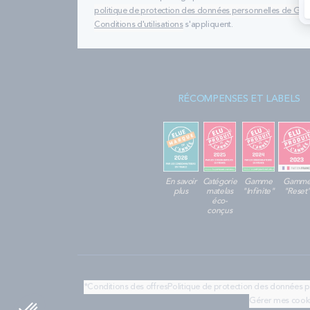
politique de protection des données personnelles de Go
Conditions d'utilisations
s'appliquent.
RÉCOMPENSES ET LABELS
En savoir
Catégorie
Gamme
Gamm
plus
matelas
"Infinite"
"Reset
éco-
conçus
*Conditions des offres
Politique de protection des données 
Gérer mes cook