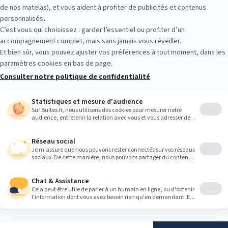
tour gratuits
Paiement 4x sans frais
5 à 7
Suivez-nous
ltex
S'INSCRIRE
16 ans et acceptez
ns concernant les
 conformément à
PRODUITS
BULTEX
lles
.