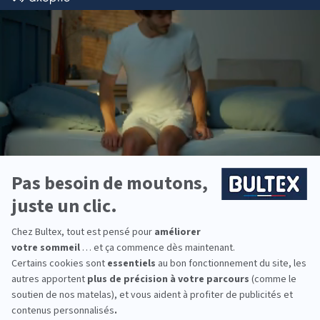
Bultex est l’une des marques les plus détenues par
les Français*. Un savoir‑faire éprouvé guide la
conception de produits fiables et confortables.
La gamme couvre plusieurs niveaux de fermeté
pour s’adapter à chaque morphologie. Bien
associer matelas et sommier Bultex aide à trouver
le soutien juste et à préserver la durée de vie de
l’ensemble.
Pour équiper toute la famille, du lit enfant au
couchage principal, Bultex propose des solutions
adaptées aux habitudes de sommeil de chacun.
*Marque la plus détenue : 18 599 personnes
interrogées de février 2019 à mars 2025. Institut
Iligo.
GRAND LITIER GAP :
essayez avant d’acheter
Venez comparer plusieurs matelas en magasin,
prenez le temps de vous allonger et de ressentir
les différences de confort. L’équipe vous guide si
besoin, pour choisir en toute sérénité.