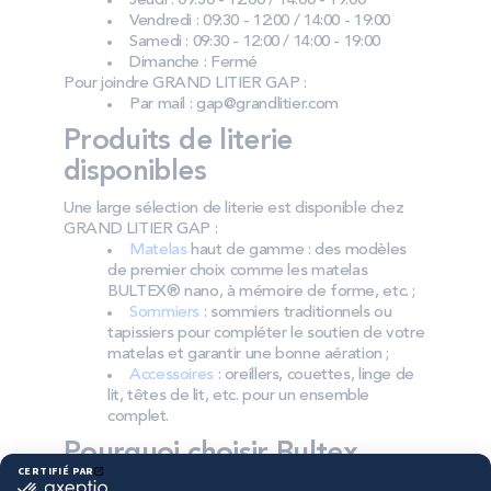
Jeudi : 09:30 - 12:00 / 14:00 - 19:00
Vendredi : 09:30 - 12:00 / 14:00 - 19:00
Samedi : 09:30 - 12:00 / 14:00 - 19:00
Dimanche : Fermé
Pour joindre GRAND LITIER GAP :
Par mail : gap@grandlitier.com
Produits de literie
disponibles
Une large sélection de literie est disponible chez
GRAND LITIER GAP :
Matelas
haut de gamme : des modèles
de premier choix comme les matelas
BULTEX® nano, à mémoire de forme, etc. ;
Sommiers
: sommiers traditionnels ou
tapissiers pour compléter le soutien de votre
matelas et garantir une bonne aération ;
Accessoires
: oreillers, couettes, linge de
lit, têtes de lit, etc. pour un ensemble
complet.
Pourquoi choisir Bultex
comme literie ?