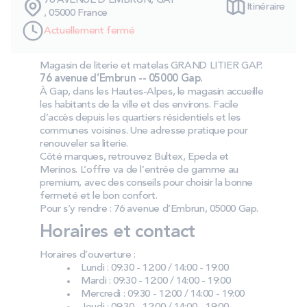
76 AVENUE D EMBRUN, GAP
Itinéraire
PROMOS
, 05000 France
Actuellement fermé
Technologie bultex
Magasin de literie et matelas GRAND LITIER GAP.
76 avenue d’Embrun -- 05000 Gap.
À Gap, dans les Hautes‑Alpes, le magasin accueille
Nos engagements
les habitants de la ville et des environs. Facile
d’accès depuis les quartiers résidentiels et les
communes voisines. Une adresse pratique pour
renouveler sa literie.
Côté marques, retrouvez Bultex, Epeda et
Storelocator
Contact
Mon compte
Merinos. L’offre va de l’entrée de gamme au
premium, avec des conseils pour choisir la bonne
fermeté et le bon confort.
Pour s’y rendre : 76 avenue d’Embrun, 05000 Gap.
Horaires et contact
Horaires d’ouverture :
Lundi : 09:30 - 12:00 / 14:00 - 19:00
Mardi : 09:30 - 12:00 / 14:00 - 19:00
Mercredi : 09:30 - 12:00 / 14:00 - 19:00