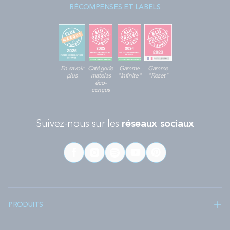
RÉCOMPENSES ET LABELS
En savoir
Catégorie
Gamme
Gamme
plus
matelas
"Infinite"
"Reset"
éco-
conçus
Suivez-nous sur les
réseaux sociaux
PRODUITS