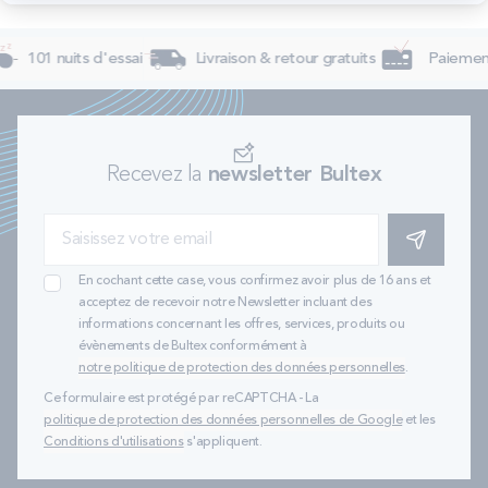
101 nuits d'essai
Livraison & retour gratuits
Paiement
Recevez la
newsletter Bultex
S'INSCRIRE
En cochant cette case, vous confirmez avoir plus de 16 ans et
acceptez de recevoir notre Newsletter incluant des
informations concernant les offres, services, produits ou
évènements de Bultex conformément à
notre politique de protection des données personnelles
.
Ce formulaire est protégé par reCAPTCHA - La
politique de protection des données personnelles de Google
et les
Conditions d'utilisations
s'appliquent.