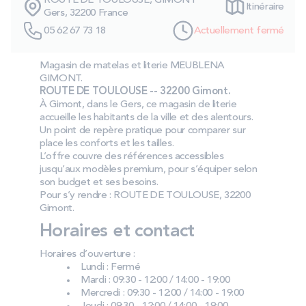
ROUTE DE TOULOUSE, GIMONT
Itinéraire
PROMOS
Gers, 32200 France
05 62 67 73 18
Actuellement fermé
Technologie bultex
Magasin de matelas et literie MEUBLENA
GIMONT.
ROUTE DE TOULOUSE -- 32200 Gimont.
Nos engagements
À Gimont, dans le Gers, ce magasin de literie
accueille les habitants de la ville et des alentours.
Un point de repère pratique pour comparer sur
place les conforts et les tailles.
L’offre couvre des références accessibles
Storelocator
Contact
Mon compte
jusqu’aux modèles premium, pour s’équiper selon
son budget et ses besoins.
Pour s’y rendre : ROUTE DE TOULOUSE, 32200
Gimont.
Horaires et contact
Horaires d’ouverture :
Lundi : Fermé
Mardi : 09:30 - 12:00 / 14:00 - 19:00
Mercredi : 09:30 - 12:00 / 14:00 - 19:00