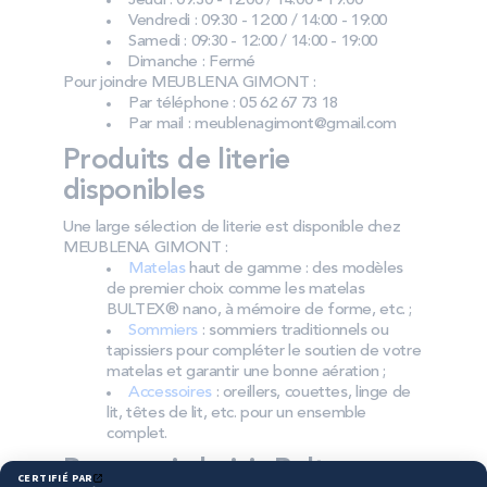
Jeudi : 09:30 - 12:00 / 14:00 - 19:00
Vendredi : 09:30 - 12:00 / 14:00 - 19:00
Samedi : 09:30 - 12:00 / 14:00 - 19:00
Dimanche : Fermé
Pour joindre MEUBLENA GIMONT :
Par téléphone : 05 62 67 73 18
Par mail : meublenagimont@gmail.com
Produits de literie
disponibles
Une large sélection de literie est disponible chez
MEUBLENA GIMONT :
Matelas
haut de gamme : des modèles
de premier choix comme les matelas
BULTEX® nano, à mémoire de forme, etc. ;
Sommiers
: sommiers traditionnels ou
tapissiers pour compléter le soutien de votre
matelas et garantir une bonne aération ;
Accessoires
: oreillers, couettes, linge de
lit, têtes de lit, etc. pour un ensemble
complet.
Pourquoi choisir Bultex