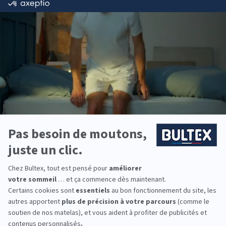
comme literie ?
Bultex est l’une des marques les plus présentes
dans les foyers français*. Son savoir‑faire industriel
et la maîtrise de ses mousses techniques assurent
des couchages fiables dans le temps.
La gamme propose plusieurs fermetés et accueils.
En associant le matelas au sommier adapté, vous
optimisez le soutien et obtenez un confort ajusté à
votre morphologie.
Besoin d’équiper toute la famille ? Des matelas
juniors aux grands formats pour les couples, Bultex
offre des solutions durables et faciles à entretenir.
*Marque la plus détenue : 18 599 personnes
interrogées de février 2019 à mars 2025. Institut
Iligo.
MEUBLENA GIMONT :
essayez avant d’acheter
Passez en magasin pour comparer les gabarits et
tester différents niveaux de fermeté. Quelques
minutes allongé(e) sur plusieurs matelas aident à
valider le bon confort avant l’achat.