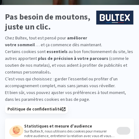
nuits d'essai
Livraison & retour gratuits
Paiement 4x sans
Recevez la
newsletter Bultex
S'INSCRIRE
En cochant cette case, vous confirmez avoir plus de 16 ans et
acceptez de recevoir notre Newsletter incluant des
informations concernant les offres, services, produits ou
évènements de Bultex conformément à
notre politique de protection des données personnelles
.
Ce formulaire est protégé par reCAPTCHA - La
politique de protection des données personnelles de Google
et les
Conditions d'utilisations
s'appliquent.