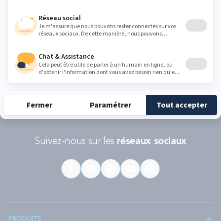
RÉCOMPENSES ET LABELS
En savoir
Catégorie
Gamme
Gamme
plus
matelas
"Infinite"
"Reset"
éco-
conçus
Suivez-nous sur les
réseaux sociaux
PRODUITS