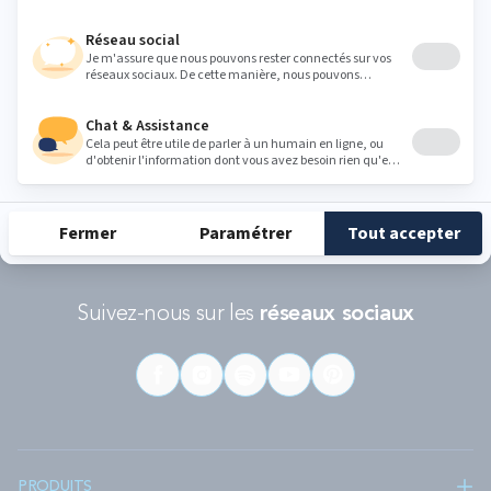
RÉCOMPENSES ET LABELS
En savoir
Catégorie
Gamme
Gamme
plus
matelas
"Infinite"
"Reset"
éco-
conçus
Suivez-nous sur les
réseaux sociaux
PRODUITS