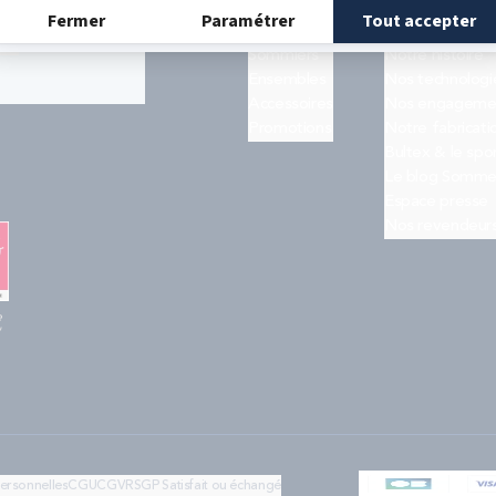
Matelas
Quiz trouver s
ogle
et les
Sommiers
Notre histoire
Ensembles
Nos technologi
Accessoires
Nos engageme
Promotions
Notre fabricati
Bultex & le spo
Le blog Somme
Espace presse
Nos revendeur
e
"
personnelles
CGU
CGV
RSGP
Satisfait ou échangé