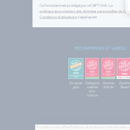
Ce formulaire est protégé par reCAPTCHA - La
politique de protection des données personnelles de Go
Conditions d'utilisations
s'appliquent.
RÉCOMPENSES ET LABELS
En savoir
Catégorie
Gamme
Gamm
plus
matelas
"Infinite"
"Reset
éco-
conçus
*Conditions des offres
Politique de protection des données 