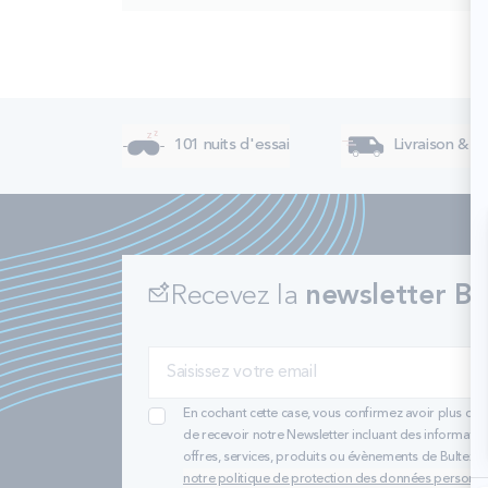
101 nuits d'essai
Livraison & re
Recevez la
newsletter Bu
En cochant cette case, vous confirmez avoir plus de 
de recevoir notre Newsletter incluant des informatio
offres, services, produits ou évènements de Bultex
notre politique de protection des données personne