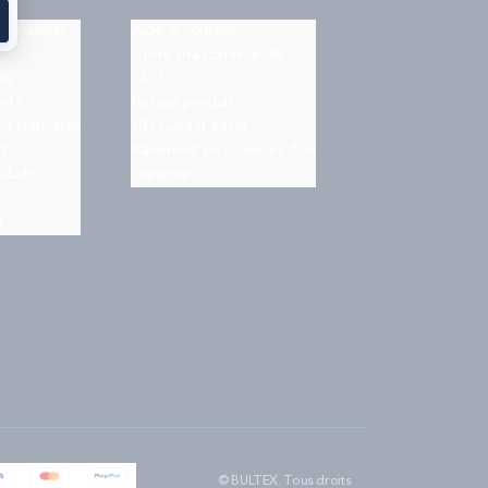
on matelas
Aide & contact
Suivre ma commande
es
FAQ
nts
Retour produit
on française
101 nuits d'essai
rt
Paiement en plusieurs fois
ilLab
Garantie
s
© BULTEX. Tous droits