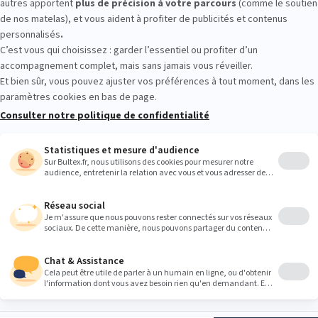
tour gratuits
Paiement 4x sans frais
5 à 7
Suivez-nous
ltex
S'INSCRIRE
16 ans et acceptez
ns concernant les
 conformément à
PRODUITS
BULTEX
lles
.