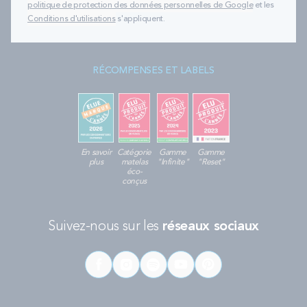
politique de protection des données personnelles de Google
et les
Conditions d'utilisations
s'appliquent.
RÉCOMPENSES ET LABELS
En savoir
Catégorie
Gamme
Gamme
plus
matelas
"Infinite"
"Reset"
éco-
conçus
Suivez-nous sur les
réseaux sociaux