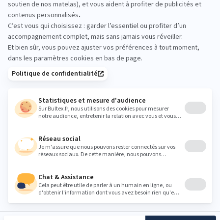
Rien ne remplace un essai en magasin. Passez chez
PRIMADECO à Ivry‑sur‑Seine pour comparer les
sensations, tester plusieurs fermetés et valider
votre choix en quelques minutes.
primadecosbh@gmail.com
Heures
Lundi
10:00 - 12:30
14:00 - 19:00
Mardi
10:00 - 12:30
14:00 - 19:00
Mercredi
10:00 - 12:30
14:00 - 19:00
Jeudi
10:00 - 12:30
14:00 - 19:00
Vendredi
10:00 - 12:30
14:00 - 19:00
Samedi
10:00 - 12:30
14:00 - 19:00
Dimanche
Fermé