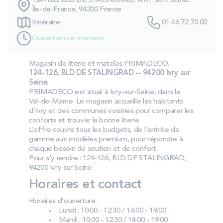
124-126, BLD DE STALINGRAD, IVRY SUR SEINE
PROMOS
Île-de-France, 94200 France
Itinéraire
01 46 72 70 00
Ouvert en ce moment
Technologie bultex
Magasin de literie et matelas PRIMADECO.
124-126, BLD DE STALINGRAD -- 94200 Ivry sur
Nos engagements
Seine.
PRIMADECO est situé à Ivry‑sur‑Seine, dans le
Val‑de‑Marne. Le magasin accueille les habitants
d’Ivry et des communes voisines pour comparer les
Storelocator
Contact
Mon compte
conforts et trouver la bonne literie.
L’offre couvre tous les budgets, de l’entrée de
gamme aux modèles premium, pour répondre à
chaque besoin de soutien et de confort.
Pour s’y rendre : 124-126, BLD DE STALINGRAD,
94200 Ivry sur Seine.
Horaires et contact
Horaires d’ouverture :
Lundi : 10:00 - 12:30 / 14:00 - 19:00
Mardi : 10:00 - 12:30 / 14:00 - 19:00