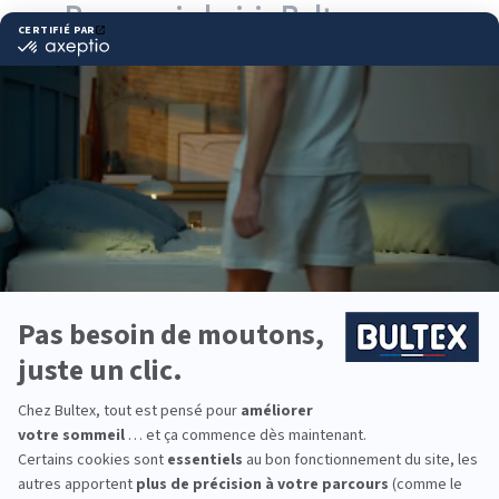
Pourquoi choisir Bultex
comme literie ?
Bultex est l’une des marques de literie les plus
présentes dans les foyers français*. Son
savoir‑faire sur la mousse technique et la durabilité
des matériaux aide à préserver un sommeil régulier
dans le temps.
Chaque morphologie a ses préférences de confort.
La gamme Bultex propose plusieurs fermetés et
s’associe avec le bon sommier pour obtenir un
soutien homogène et adapté à votre dos.
Pour une chambre d’amis, un couchage enfant ou
un lit parental, vous pouvez équiper toute la famille
avec des matelas et accessoires Bultex cohérents
en confort et en longévité.
*Marque la plus détenue : 18 599 personnes
interrogées de février 2019 à mars 2025. Institut
Iligo.
PRIMADECO : essayez
avant d’acheter