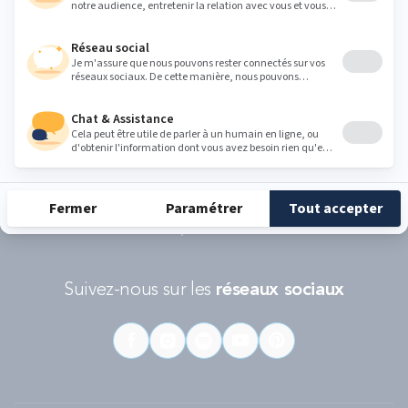
Conditions d'utilisations
s'appliquent.
RÉCOMPENSES ET LABELS
En savoir
Catégorie
Gamme
Gamme
plus
matelas
"Infinite"
"Reset"
éco-
conçus
Suivez-nous sur les
réseaux sociaux