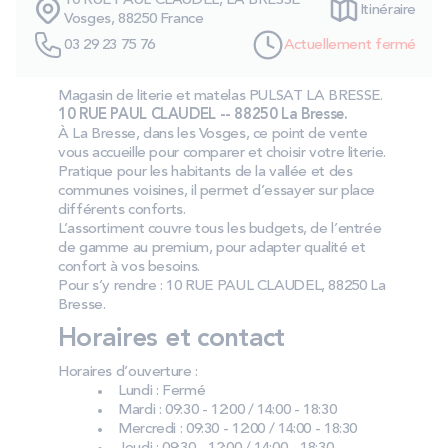
10 RUE PAUL CLAUDEL, LA BRESSE
Itinéraire
PROMOS
Vosges, 88250 France
03 29 23 75 76
Actuellement fermé
Technologie bultex
Magasin de literie et matelas PULSAT LA BRESSE.
10 RUE PAUL CLAUDEL -- 88250 La Bresse.
À La Bresse, dans les Vosges, ce point de vente
Nos engagements
vous accueille pour comparer et choisir votre literie.
Pratique pour les habitants de la vallée et des
communes voisines, il permet d’essayer sur place
différents conforts.
L’assortiment couvre tous les budgets, de l’entrée
Storelocator
Contact
Mon compte
de gamme au premium, pour adapter qualité et
confort à vos besoins.
Pour s’y rendre : 10 RUE PAUL CLAUDEL, 88250 La
Bresse.
Horaires et contact
Horaires d’ouverture :
Lundi : Fermé
Mardi : 09:30 - 12:00 / 14:00 - 18:30
Mercredi : 09:30 - 12:00 / 14:00 - 18:30