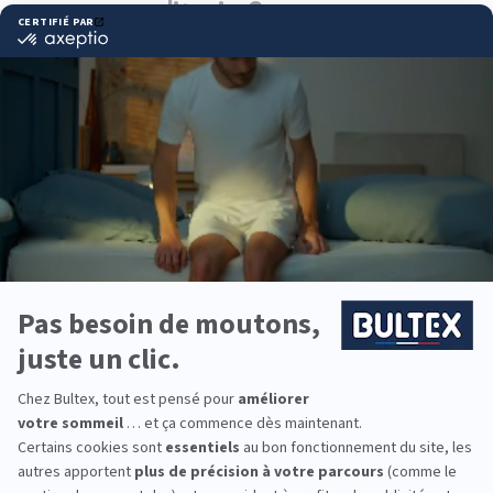
comme literie ?
Bultex est la marque de literie la plus détenue par
les Français*. Son savoir‑faire industriel et ses
technologies de mousse haute résilience offrent
des matelas fiables, confortables et durables.
La gamme propose plusieurs fermetés et accueils
pour s’adapter à vos préférences. Bien associée à
un sommier compatible, elle aide à obtenir un
soutien homogène et un bon alignement de la
colonne.
Vous équipez un studio, une chambre d’ami ou la
chambre des enfants ? Les collections Bultex
couvrent toutes les tailles et profils, pour dormir
mieux au quotidien.
*Marque la plus détenue : 18 599 personnes
interrogées de février 2019 à mars 2025. Institut
Iligo.
PULSAT LA BRESSE :
essayez avant d’acheter
Rien ne remplace un essai en magasin :
allongez‑vous, comparez les fermetés et prenez