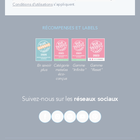
Conditions d'utilisations
s'appliquent.
RÉCOMPENSES ET LABELS
En savoir
Catégorie
Gamme
Gamme
plus
matelas
"Infinite"
"Reset"
éco-
conçus
Suivez-nous sur les
réseaux sociaux