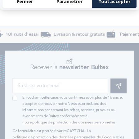
101 nuits d'essai
Livraison & retour gratuits
Paiement 
Recevez la
newsletter Bultex
S'INSCRIRE
En cochant cette case, vous confirmez avoir plus de 16 ans et
acceptez de recevoir notre Newsletter incluant des
informations concernant les offres, services, produits ou
évènements de Bultex conformément à
notre politique de protection des données personnelles
.
Ce formulaire est protégé par reCAPTCHA - La
politique de protection des données personnelles de Google
et les