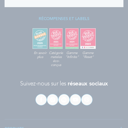
RÉCOMPENSES ET LABELS
En savoir
Catégorie
Gamme
Gamme
plus
matelas
"Infinite"
"Reset"
éco-
conçus
Suivez-nous sur les
réseaux sociaux