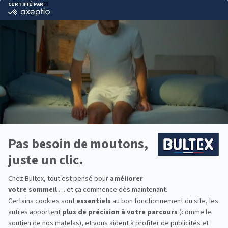
Pourquoi choisir Bultex
comme literie ?
Bultex est l’une des marques les plus choisies par
les Français*. Un savoir‑faire reconnu, des
matériaux maîtrisés et des matelas pensés pour
durer.
Chaque dormeur a ses préférences. Chez Bultex,
plusieurs fermetés existent et l’association avec un
sommier adapté optimise le soutien et la
ventilation.
Vous cherchez à équiper toute la famille ? Des
solutions existent pour les enfants, les ados, les
dormeurs solo ou en couple, dans différentes
tailles et conforts.
*Marque la plus détenue : 18 599 personnes
interrogées de février 2019 à mars 2025. Institut
Iligo.
FRANCE LITERIE LE MANS :
essayez avant d’acheter
Rien ne remplace un essai. Passez en magasin,