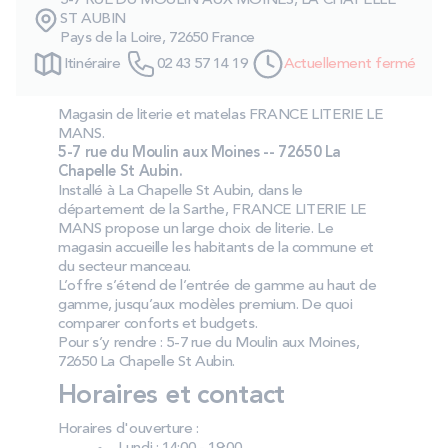
5-7 RUE DU MOULIN AUX MOINES, LA CHAPELLE
PROMOS
ST AUBIN
Pays de la Loire, 72650 France
Itinéraire
02 43 57 14 19
Actuellement fermé
Technologie bultex
Magasin de literie et matelas FRANCE LITERIE LE
MANS.
Nos engagements
5-7 rue du Moulin aux Moines -- 72650 La
Chapelle St Aubin.
Installé à La Chapelle St Aubin, dans le
département de la Sarthe, FRANCE LITERIE LE
MANS propose un large choix de literie. Le
Storelocator
Contact
Mon compte
magasin accueille les habitants de la commune et
du secteur manceau.
L’offre s’étend de l’entrée de gamme au haut de
gamme, jusqu’aux modèles premium. De quoi
comparer conforts et budgets.
Pour s’y rendre : 5-7 rue du Moulin aux Moines,
72650 La Chapelle St Aubin.
Horaires et contact
Horaires d'ouverture :