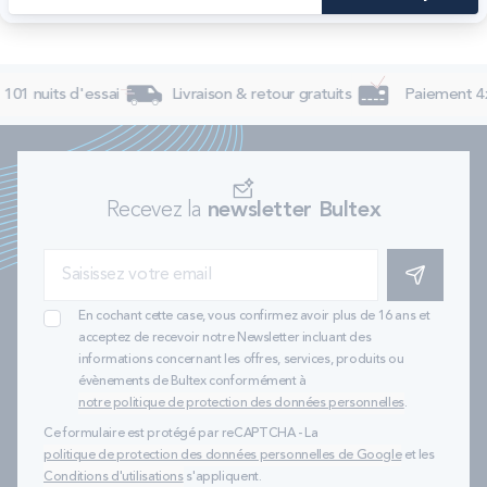
101 nuits d'essai
Livraison & retour gratuits
Paiement 4x 
Recevez la
newsletter Bultex
S'INSCRIRE
En cochant cette case, vous confirmez avoir plus de 16 ans et
acceptez de recevoir notre Newsletter incluant des
informations concernant les offres, services, produits ou
évènements de Bultex conformément à
notre politique de protection des données personnelles
.
Ce formulaire est protégé par reCAPTCHA - La
politique de protection des données personnelles de Google
et les
Conditions d'utilisations
s'appliquent.