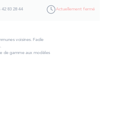
 42 83 28 44
Actuellement fermé
mmunes voisines. Facile
.
trée de gamme aux modèles