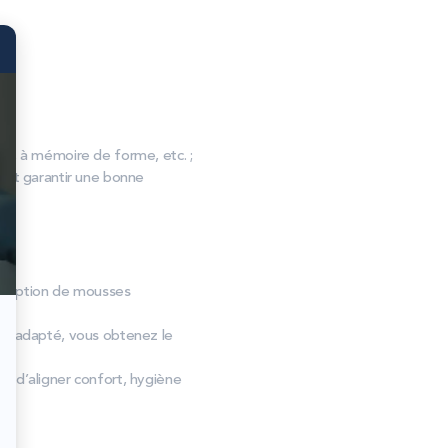
, à mémoire de forme, etc. ;
s et garantir une bonne
onception de mousses
er adapté, vous obtenez le
fin d’aligner confort, hygiène