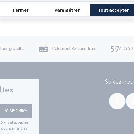
tour gratuits
Paiement 4x sans frais
5 à 7
Suivez-nous
ltex
S'INSCRIRE
16 ans et acceptez
ns concernant les