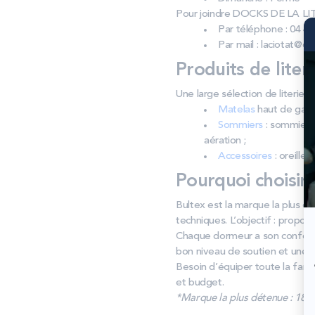
Pour joindre DOCKS DE LA LI
Par téléphone : 04 42
Par mail : laciotat@do
Produits de liter
Une large sélection de literi
Matelas
haut de gamm
Sommiers
: sommiers 
aération ;
Accessoires
: oreiller
Pourquoi choisir
Bultex est la marque la plus d
techniques. L’objectif : propos
Chaque dormeur a son confort.
bon niveau de soutien et une a
Besoin d’équiper toute la famil
et budget.
*Marque la plus détenue : 18 59