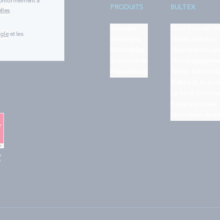
 conformément à
PRODUITS
BULTEX
lles
.
Matelas
Quiz trouver s
ogle
et les
Sommiers
Notre histoire
Ensembles
Nos technologi
Accessoires
Nos engageme
Promotions
Notre fabricati
Bultex & le spo
Le blog Somme
Espace presse
Nos revendeur
e
"