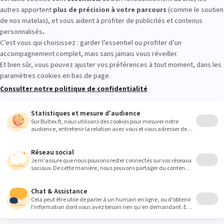
ERIE LA CIOTAT : essayez avant d’ac
r les conforts en conditions réelles. Allongez‑vous plusieurs minutes
os sensations. C’est le meilleur moyen de choisir sereinement.
Heures
9:00
9:00
9:00
9:00
9:00