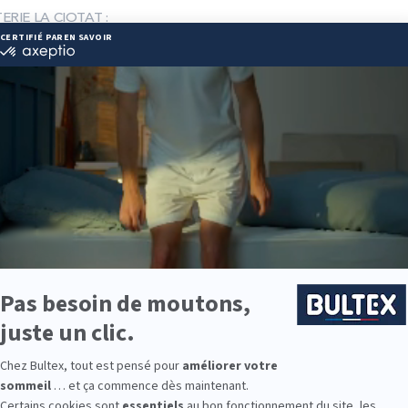
TERIE LA CIOTAT :
 83 28 44
cks-literie.com
ie disponibles
e est disponible chez DOCKS DE LA LITERIE LA CIOTAT :
e : des modèles de premier choix comme les matelas BULTEX® nano
traditionnels ou tapissiers pour compléter le soutien de votre matela
s, couettes, linge de lit, têtes de lit, etc. pour un ensemble complet.
 Bultex comme literie ?
étenue des Français* et bénéficie d’un savoir‑faire reconnu dans la c
er des matelas durables, confortables et réguliers dans le temps.
 Avec les différentes fermetés disponibles et l’association au sommi
ération maîtrisée.
le ? Des solutions existent pour les enfants, les ados et les adultes, a
9 personnes interrogées de février 2019 à mars 2025. Institut Iligo.