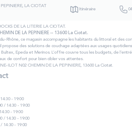
PEPINIERE, LA CIOTAT
Itinéraire
04
s DOCKS DE LA LITERIE LA CIOTAT.
EMIN DE LA PEPINIERE -- 13600 La Ciotat.
‑du‑Rhône, ce magasin accompagne les habitants du littoral et des co
il propose des solutions de couchage adaptées aux usages quotidiens
Bultex, Epeda et Merinos. L’offre couvre tous les budgets, de l’en
ux de confort pour bien cibler vos attentes.
IGNE-ILOT N02 CHEMIN DE LA PEPINIERE, 13600 La Ciotat.
act
 14:30 - 19:00
0 / 14:30 - 19:00
 14:30 - 19:00
0 / 14:30 - 19:00
 / 14:30 - 19:00