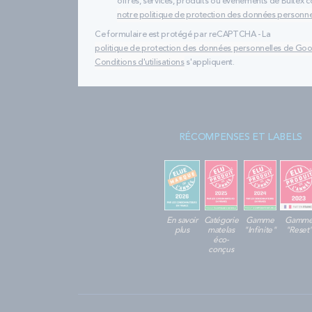
offres, services, produits ou évènements de Bultex
notre politique de protection des données personne
Ce formulaire est protégé par reCAPTCHA - La
politique de protection des données personnelles de Go
Conditions d'utilisations
s'appliquent.
RÉCOMPENSES ET LABELS
En savoir
Catégorie
Gamme
Gamm
plus
matelas
"Infinite"
"Reset
éco-
conçus