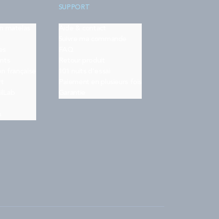
SUPPORT
on matelas
Aide & contact
Suivre ma commande
es
FAQ
nts
Retour produit
on française
101 nuits d'essai
rt
Paiement en plusieurs fois
ilLab
Garantie
s