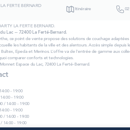
 LA FERTE BERNARD
Itinéraire
02
as DARTY LA FERTE BERNARD.
u Lac -- 72400 La Ferté-Bernard.
arthe, ce point de vente propose des solutions de couchage adaptées 
ccueille les habitants de la ville et des alentours. Accès simple depuis l
Bultex, Epeda et Merinos. L’offre va de l’entrée de gamme aux colle
quoi comparer conforts et technologies.
 Monnet Espace du Lac, 72400 La Ferté-Bernard.
act
 14:00 - 19:00
 14:00 - 19:00
0 / 14:00 - 19:00
 14:00 - 19:00
0 / 14:00 - 19:00
 / 14:00 - 19:00