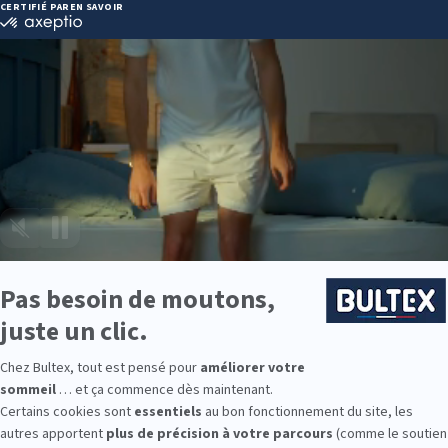
E BERNARD :
 93 03 55
ie disponibles
ie est disponible chez DARTY LA FERTE BERNARD :
e : des modèles de premier choix comme les matelas BULTEX® nano
traditionnels ou tapissiers pour compléter le soutien de votre matela
s, couettes, linge de lit, têtes de lit, etc. pour un ensemble complet.
 Bultex comme literie ?
tenue des Français*. Un savoir‑faire reconnu, au service d’un confort d
ces. Les matelas Bultex existent en plusieurs fermetés, du moelleux
outien précis et stable.
me pour les enfants ou la chambre d’amis, équipez toute la famille 
t longévité au programme.
9 personnes interrogées de février 2019 à mars 2025. Institut Iligo.
 BERNARD : essayez avant d’acheter