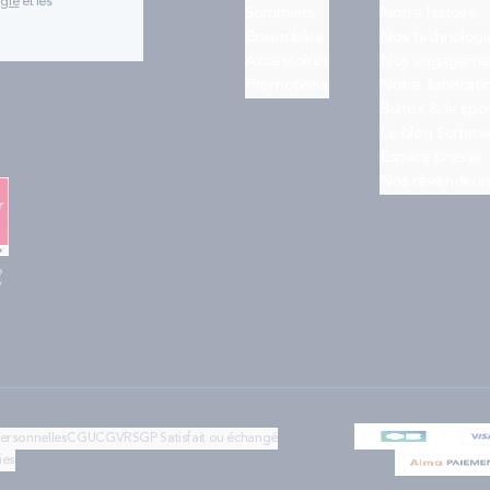
ogle
et les
Sommiers
Notre histoire
Ensembles
Nos technologi
Accessoires
Nos engageme
Promotions
Notre fabricati
Bultex & le spo
Le blog Somme
Espace presse
Nos revendeur
e
"
personnelles
CGU
CGV
RSGP
Satisfait ou échangé
ies