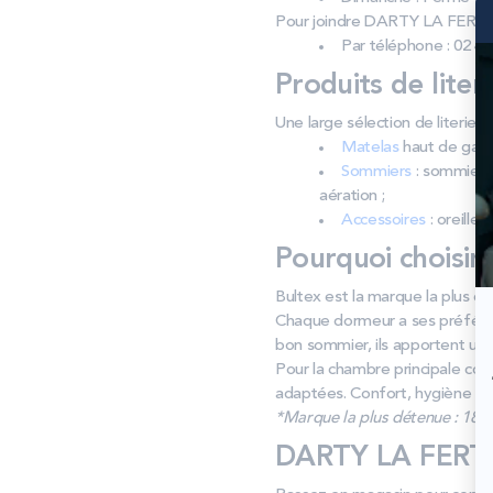
Pour joindre DARTY LA FERT
Par téléphone : 02 43
Produits de liter
Une large sélection de liter
Matelas
haut de gamm
Sommiers
: sommiers 
aération ;
Accessoires
: oreiller
Pourquoi choisir
Bultex est la marque la plus dé
Chaque dormeur a ses préféren
bon sommier, ils apportent un s
Pour la chambre principale com
adaptées. Confort, hygiène e
*Marque la plus détenue : 18 59
DARTY LA FERTE