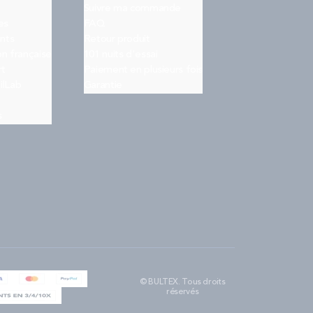
Suivre ma commande
es
FAQ
nts
Retour produit
on française
101 nuits d'essai
rt
Paiement en plusieurs fois
ilLab
Garantie
s
© BULTEX. Tous droits
réservés