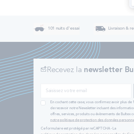
101 nuits d'essai
Livraison & re
Recevez la
newsletter Bu
En cochant cette case, vous confirmez avoir plus de 
de recevoir notre Newsletter incluant des informatio
offres, services, produits ou évènements de Bultex
notre politique de protection des données personne
Ce formulaire est protégé par reCAPTCHA - La