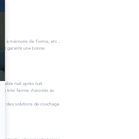
, à mémoire de forme, etc. ;
s et garantir une bonne
urable nuit après nuit.
 au très ferme. Associés au
avec des solutions de couchage