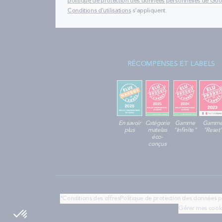
politique de protection des données personnelles de Go
Conditions d'utilisations
s'appliquent.
RÉCOMPENSES ET LABELS
En savoir
Catégorie
Gamme
Gamm
plus
matelas
"Infinite"
"Reset
éco-
conçus
*Conditions des offres
Politique de protection des données 
Gérer mes cook