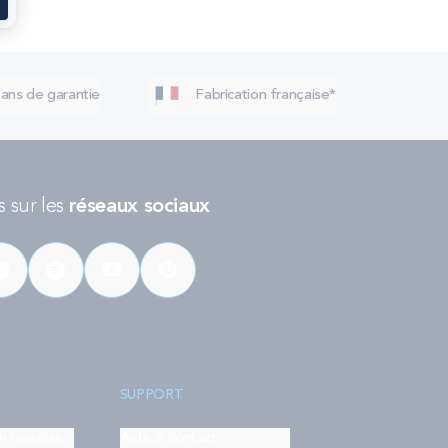
 ans de garantie
Fabrication française*
 sur les
réseaux sociaux
SUPPORT
on matelas
Aide & contact