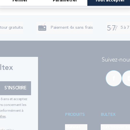
tour gratuits
Paiement 4x sans frais
5 à 7
Suivez-nous
ltex
S'INSCRIRE
16 ans et acceptez
ns concernant les
 conformément à
PRODUITS
BULTEX
lles
.
Matelas
Quiz trouver s