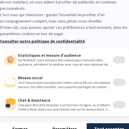
er plusieurs conforts. Allongez‑vous, testez différentes fermetés e
us convient avant de décider.
Heures
9:00
9:00
9:00
9:00
9:00
9:00