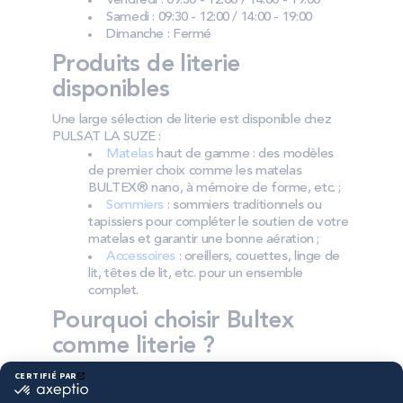
Vendredi : 09:30 - 12:00 / 14:00 - 19:00
Samedi : 09:30 - 12:00 / 14:00 - 19:00
Dimanche : Fermé
Produits de literie
disponibles
Une large sélection de literie est disponible chez
PULSAT LA SUZE :
Matelas
haut de gamme : des modèles
de premier choix comme les matelas
BULTEX® nano, à mémoire de forme, etc. ;
Sommiers
: sommiers traditionnels ou
tapissiers pour compléter le soutien de votre
matelas et garantir une bonne aération ;
Accessoires
: oreillers, couettes, linge de
lit, têtes de lit, etc. pour un ensemble
complet.
Pourquoi choisir Bultex
comme literie ?
Bultex est la marque la plus détenue des Français*,
portée par un savoir‑faire reconnu. Les mousses