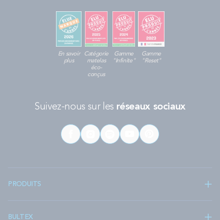
En savoir
Catégorie
Gamme
Gamme
plus
matelas
"Infinite"
"Reset"
éco-
conçus
Suivez-nous sur les
réseaux sociaux
PRODUITS
BULTEX