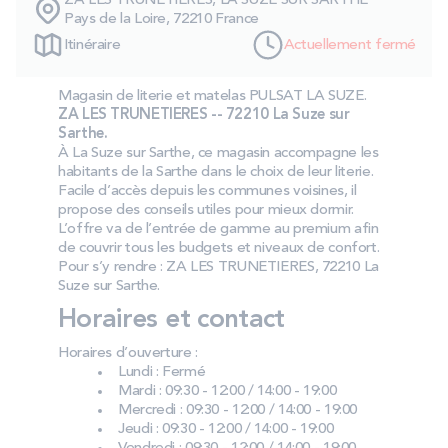
ZA LES TRUNETIERES, LA SUZE SUR SARTHE
PROMOS
Pays de la Loire, 72210 France
Itinéraire
Actuellement fermé
Technologie bultex
Magasin de literie et matelas PULSAT LA SUZE.
ZA LES TRUNETIERES -- 72210 La Suze sur
Sarthe.
Nos engagements
À La Suze sur Sarthe, ce magasin accompagne les
habitants de la Sarthe dans le choix de leur literie.
Facile d’accès depuis les communes voisines, il
propose des conseils utiles pour mieux dormir.
L’offre va de l’entrée de gamme au premium afin
Storelocator
Contact
Mon compte
de couvrir tous les budgets et niveaux de confort.
Pour s’y rendre : ZA LES TRUNETIERES, 72210 La
Suze sur Sarthe.
Horaires et contact
Horaires d’ouverture :
Lundi : Fermé
Mardi : 09:30 - 12:00 / 14:00 - 19:00
Mercredi : 09:30 - 12:00 / 14:00 - 19:00
Jeudi : 09:30 - 12:00 / 14:00 - 19:00