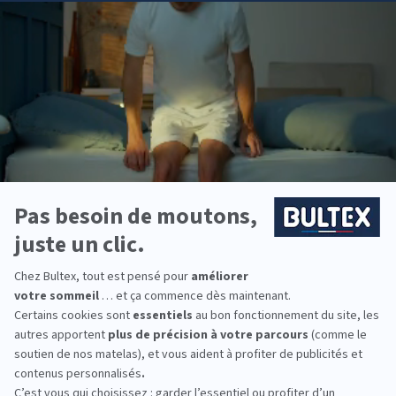
BULTEX® sont conçues pour offrir un confort
constant et durable.
Chaque dormeur a ses préférences de fermeté. La
gamme Bultex couvre du moelleux au très ferme,
et l’association avec un sommier adapté permet
d’ajuster le soutien et la respirabilité de l’ensemble.
Pour équiper toute la famille, vous trouverez des
solutions du couchage enfant aux grands formats.
Chacun peut choisir son confort, tout en
harmonisant les dimensions et les finitions.
*Marque la plus détenue : 18 599 personnes
interrogées de février 2019 à mars 2025. Institut
Iligo.
PULSAT LA SUZE : essayez
avant d’acheter
Passez en magasin pour comparer les matelas en
vous allongeant quelques minutes, sur le dos puis
sur le côté. Testez plusieurs fermetés, avec et sans
sommier assorti, et prenez le temps de ressentir le
maintien. Ces essais concrets vous aideront à
valider le bon duo matelas + sommier.