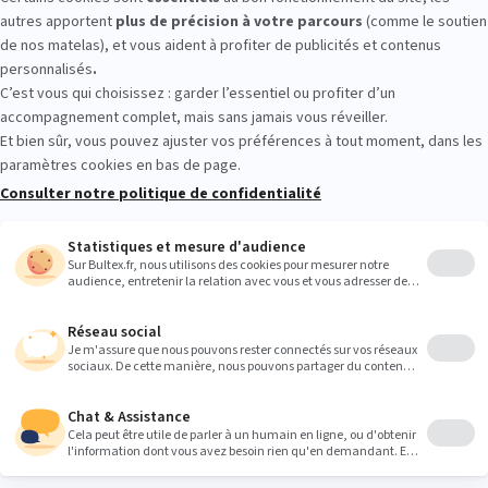
LA VALETTE DU V : essayez avant d’
r les conforts et tester plusieurs gabarits. Allongez‑vous, changez d
 convient. L’équipe est là pour vous orienter selon vos habitudes de
Heures