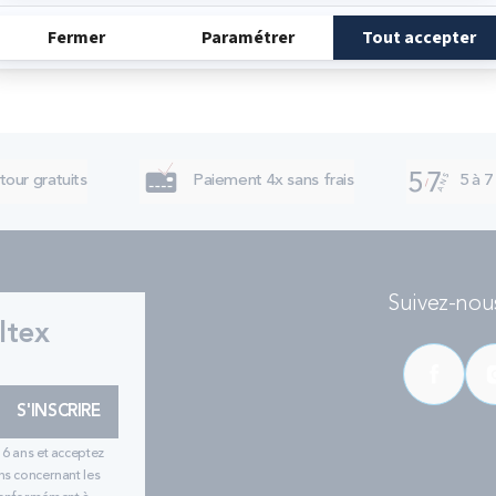
tour gratuits
Paiement 4x sans frais
5 à 7
Suivez-nous
ltex
S'INSCRIRE
16 ans et acceptez
ns concernant les