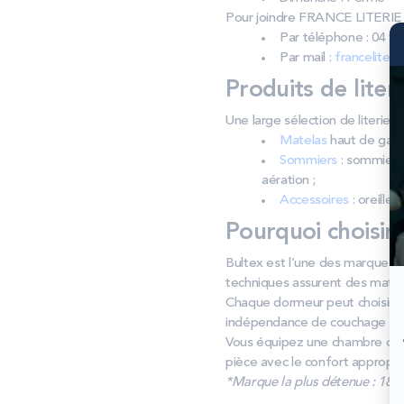
Pour joindre FRANCE LITERIE
Par téléphone : 04 94
Par mail :
franceliter
Produits de liter
Une large sélection de literi
Matelas
haut de gamm
Sommiers
: sommiers 
aération ;
Accessoires
: oreiller
Pourquoi choisir
Bultex est l’une des marques de
techniques assurent des matel
Chaque dormeur peut choisir s
indépendance de couchage ad
Vous équipez une chambre d’a
pièce avec le confort appropri
*Marque la plus détenue : 18 59