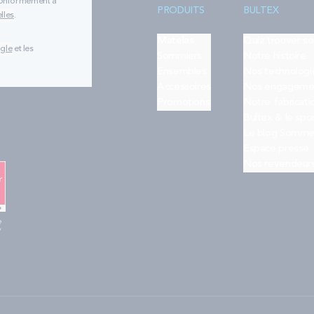
 conformément à
PRODUITS
BULTEX
lles
.
Matelas
Quiz trouver s
ogle
et les
Sommiers
Notre histoire
Ensembles
Nos technologi
Accessoires
Nos engageme
Promotions
Notre fabricati
Bultex & le spo
Le blog Somme
Espace presse
Nos revendeur
e
"