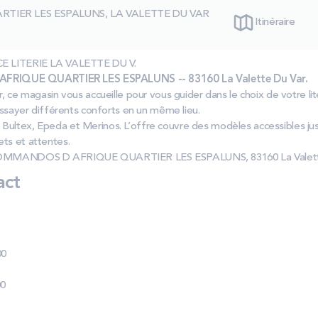
TIER LES ESPALUNS, LA VALETTE DU VAR
Itinéraire
NCE LITERIE LA VALETTE DU V.
RIQUE QUARTIER LES ESPALUNS -- 83160 La Valette Du Var.
ar, ce magasin vous accueille pour vous guider dans le choix de votre 
’essayer différents conforts en un même lieu.
Bultex, Epeda et Merinos. L’offre couvre des modèles accessibles j
ts et attentes.
S COMMANDOS D AFRIQUE QUARTIER LES ESPALUNS, 83160 La Valette
act
00
00