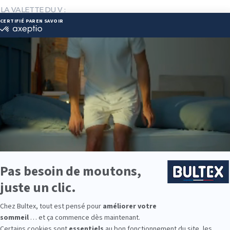
 LA VALETTE DU V :
 22 00 85
ie.toulon83@gmail.com
ie disponibles
e est disponible chez FRANCE LITERIE LA VALETTE DU V :
e : des modèles de premier choix comme les matelas BULTEX® nano
traditionnels ou tapissiers pour compléter le soutien de votre matela
s, couettes, linge de lit, têtes de lit, etc. pour un ensemble complet.
 Bultex comme literie ?
 literie les plus plébiscitées en France*. Son savoir‑faire industriel et
as durables et confortables.
a fermeté. En associant le bon sommier et le bon matelas, vous obten
aptée à votre sommeil.
mis, une suite parentale ou la chambre d’un enfant ? La gamme Bul
é.
9 personnes interrogées de février 2019 à mars 2025. Institut Iligo.