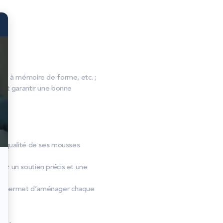
, à mémoire de forme, etc. ;
s et garantir une bonne
 la qualité de ses mousses
ez un soutien précis et une
tex permet d’aménager chaque