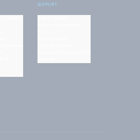
SUPPORT
on matelas
Aide & contact
Suivre ma commande
es
FAQ
nts
Retour produit
on française
101 nuits d'essai
rt
Paiement en plusieurs fois
ilLab
Garantie
s