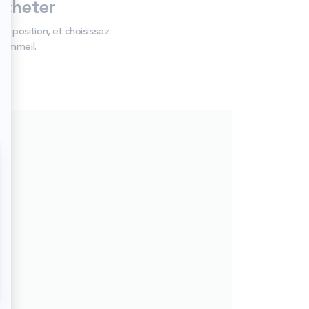
acheter
e position, et choisissez
 sommeil.