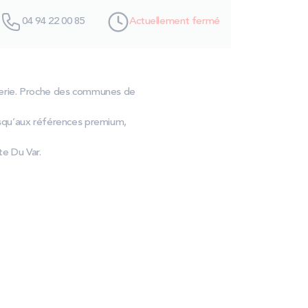
04 94 22 00 85
Actuellement fermé
literie. Proche des communes de
usqu’aux références premium,
 Du Var.