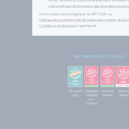
offres, services, produits ou évènements de Bultex
notre politique de protection des données personne
Ce formulaire est protégé par reCAPTCHA - La
politique de protection des données personnelles de Go
Conditions d'utilisations
s'appliquent.
RÉCOMPENSES ET LABELS
En savoir
Catégorie
Gamme
Gamm
plus
matelas
"Infinite"
"Reset
éco-
conçus