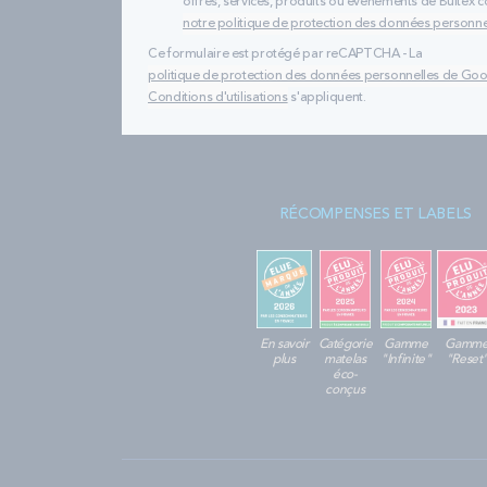
offres, services, produits ou évènements de Bultex
notre politique de protection des données personne
Ce formulaire est protégé par reCAPTCHA - La
politique de protection des données personnelles de Go
Conditions d'utilisations
s'appliquent.
RÉCOMPENSES ET LABELS
En savoir
Catégorie
Gamme
Gamm
plus
matelas
"Infinite"
"Reset
éco-
conçus