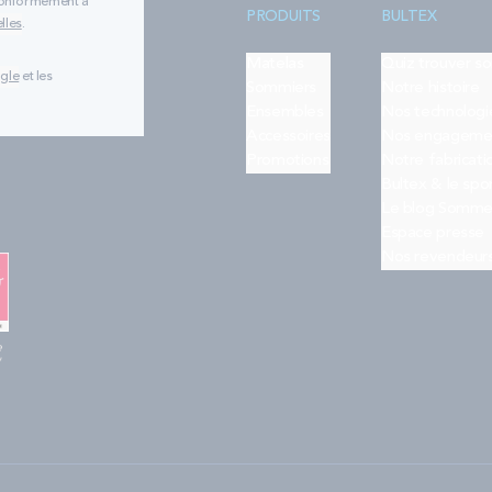
 conformément à
PRODUITS
BULTEX
lles
.
Matelas
Quiz trouver s
ogle
et les
Sommiers
Notre histoire
Ensembles
Nos technologi
Accessoires
Nos engageme
Promotions
Notre fabricati
Bultex & le spo
Le blog Somme
Espace presse
Nos revendeur
e
"