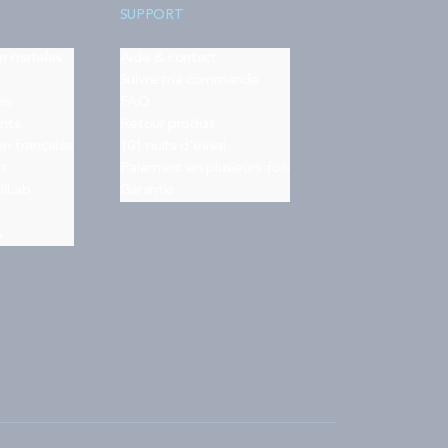
SUPPORT
on matelas
Aide & contact
Suivre ma commande
es
FAQ
nts
Retour produit
on française
101 nuits d'essai
rt
Paiement en plusieurs fois
ilLab
Garantie
s