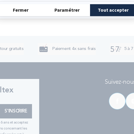
tour gratuits
Paiement 4x sans frais
5 à 7
Suivez-nous
ltex
S'INSCRIRE
16 ans et acceptez
ns concernant les