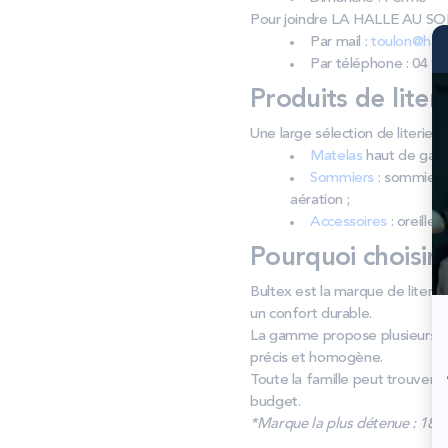
Pour joindre LA HALLE AU S
Par mail :
toulon@hall
Par téléphone : 04 94
Produits de liter
Une large sélection de liter
Matelas
haut de gamm
Sommiers
: sommiers 
aération ;
Accessoires
: oreiller
Pourquoi choisir
Bultex est la marque de literie
un confort durable.
La gamme propose plusieurs fe
précis et homogène.
Toute la famille peut trouver s
budget.
*Marque la plus détenue : 18 59