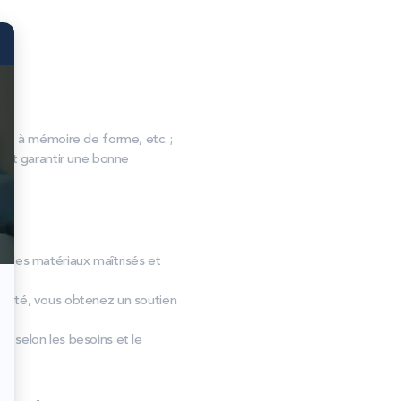
, à mémoire de forme, etc. ;
s et garantir une bonne
ar des matériaux maîtrisés et
dapté, vous obtenez un soutien
er selon les besoins et le