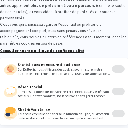
MMEIL LA VALETTE : essayez avant d
s en magasin. Allongez‑vous quelques minutes sur différents modèles
on confort avant l’achat.
Heures