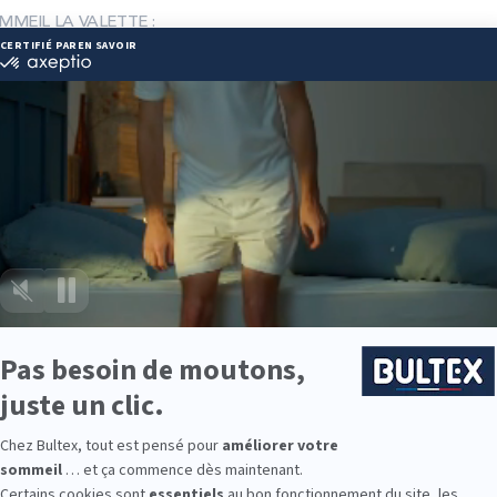
OMMEIL LA VALETTE :
eausommeil.fr
 66 41 15
ie disponibles
ie est disponible chez LA HALLE AU SOMMEIL LA VALETTE :
e : des modèles de premier choix comme les matelas BULTEX® nano
traditionnels ou tapissiers pour compléter le soutien de votre matela
s, couettes, linge de lit, têtes de lit, etc. pour un ensemble complet.
 Bultex comme literie ?
 la plus détenue par les Français*. Ce savoir‑faire reconnu se traduit p
rmetés et accueils. En associant votre matelas Bultex au sommier a
on confort : adultes, enfants, invités. Des solutions simples à coordonn
9 personnes interrogées de février 2019 à mars 2025. Institut Iligo.