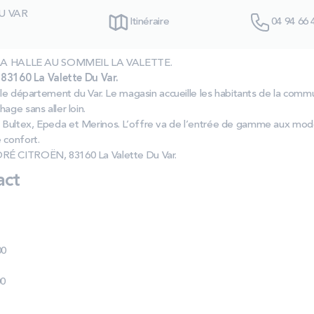
U VAR
Itinéraire
04 94 66 
as LA HALLE AU SOMMEIL LA VALETTE.
3160 La Valette Du Var.
s le département du Var. Le magasin accueille les habitants de la comm
age sans aller loin.
 Bultex, Epeda et Merinos. L’offre va de l’entrée de gamme aux mod
 confort.
RÉ CITROËN, 83160 La Valette Du Var.
act
00
00