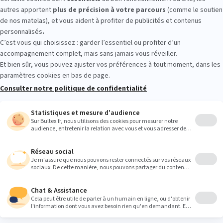
magasin. Allongez‑vous plusieurs minutes sur différents modèles Bult
vient. Prenez le temps d’affiner votre choix avant l’achat.
Heures
9:00
9:00
9:00
9:00
9:00
9:00