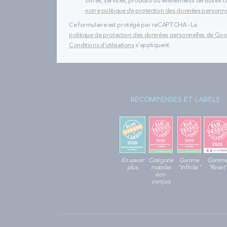
offres, services, produits ou évènements de Bultex
notre politique de protection des données personne
Ce formulaire est protégé par reCAPTCHA - La
politique de protection des données personnelles de Go
Conditions d'utilisations
s'appliquent.
RÉCOMPENSES ET LABELS
En savoir
Catégorie
Gamme
Gamm
plus
matelas
"Infinite"
"Reset
éco-
conçus