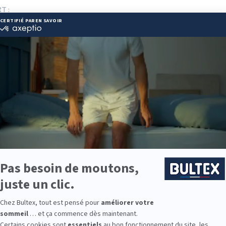
T :
 50 06 18
ie disponibles
e est disponible chez LITERIE CONFORT :
e : des modèles de premier choix comme les matelas BULTEX® nano
traditionnels ou tapissiers pour compléter le soutien de votre matela
s, couettes, linge de lit, têtes de lit, etc. pour un ensemble complet.
 Bultex comme literie ?
 la plus détenue des Français* et s’appuie sur un savoir‑faire reconnu
ise le confort, la durabilité et l’hygiène du couchage.
a fermeté, du plus moelleux au plus ferme. L’association matelas + s
tition homogène des points de pression.
 les parents, les enfants ou la chambre d’amis ? Les collections Bult
ats et conforts variés pour équiper toute la famille.
9 personnes interrogées de février 2019 à mars 2025. Institut Iligo.
 : essayez avant d’acheter