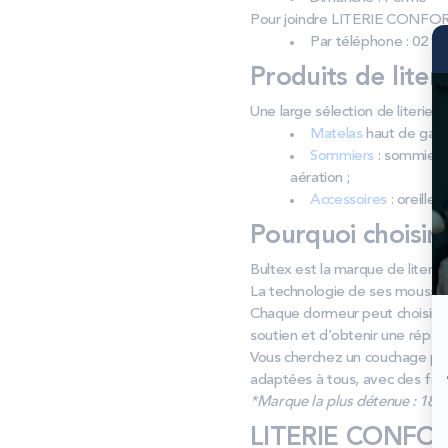
Pour joindre LITERIE CONFOR
Par téléphone : 02 96
Produits de liter
Une large sélection de literi
Matelas
haut de gamm
Sommiers
: sommiers 
aération ;
Accessoires
: oreiller
Pourquoi choisir
Bultex est la marque de literie
La technologie de ses mousses v
Chaque dormeur peut choisir s
soutien et d’obtenir une répar
Vous cherchez un couchage pour
adaptées à tous, avec des form
*Marque la plus détenue : 18 59
LITERIE CONFORT