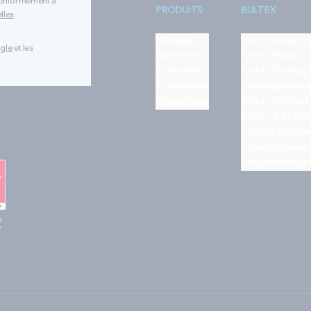
 conformément à
PRODUITS
BULTEX
lles
.
Matelas
Quiz trouver s
ogle
et les
Sommiers
Notre histoire
Ensembles
Nos technologi
Accessoires
Nos engageme
Promotions
Notre fabricati
Bultex & le spo
Le blog Somme
Espace presse
Nos revendeur
e
"