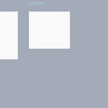
SUPPORT
on matelas
Aide & contact
Suivre ma commande
es
FAQ
nts
Retour produit
on française
101 nuits d'essai
rt
Paiement en plusieurs fois
ilLab
Garantie
s