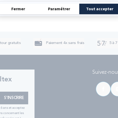
tour gratuits
Paiement 4x sans frais
5 à 7
Suivez-nous
ltex
S'INSCRIRE
16 ans et acceptez
ns concernant les