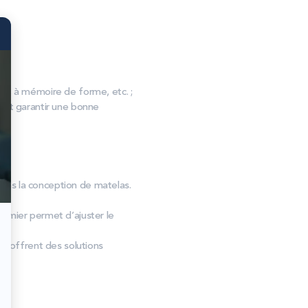
, à mémoire de forme, etc. ;
s et garantir une bonne
 dans la conception de matelas.
ommier permet d’ajuster le
ex offrent des solutions