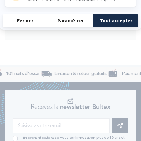
Vendredi
09:30 - 12:30
14:00 - 19:00
Samedi
09:30 - 12:30
14:00 - 19:00
Dimanche
Fermé
101 nuits d'essai
Livraison & retour gratuits
Paiement 
Recevez la
newsletter Bultex
S'INSCRIRE
En cochant cette case, vous confirmez avoir plus de 16 ans et