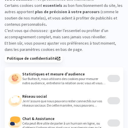
LA HALLE AU SOMMEIL
LANDERNEAU : essayez
avant d’acheter
Le meilleur moyen de choisir, c’est d’essayer.
Passez en magasin, allongez‑vous quelques
minutes sur plusieurs matelas et comparez les
sensations. Prenez votre temps pour valider le
confort qui vous convient.
landerneau@halleausommeil.fr
Heures
Lundi
14:00 - 19:00
Mardi
09:30 - 12:30
14:00 - 19:00
Mercredi
09:30 - 12:30
14:00 - 19:00
Jeudi
09:30 - 12:30
14:00 - 19:00