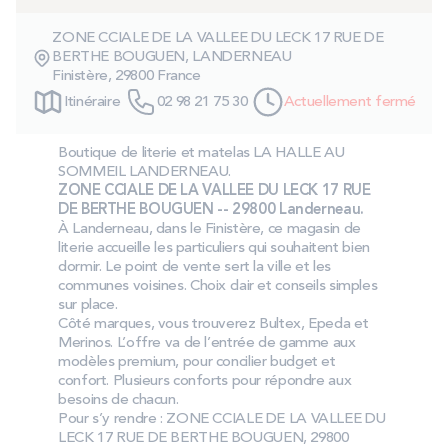
PROMOS
ZONE CCIALE DE LA VALLEE DU LECK 17 RUE DE
BERTHE BOUGUEN, LANDERNEAU
Finistère, 29800 France
Technologie bultex
Itinéraire
02 98 21 75 30
Actuellement fermé
Nos engagements
Boutique de literie et matelas LA HALLE AU
SOMMEIL LANDERNEAU.
ZONE CCIALE DE LA VALLEE DU LECK 17 RUE
DE BERTHE BOUGUEN -- 29800 Landerneau.
À Landerneau, dans le Finistère, ce magasin de
Storelocator
Contact
Mon compte
literie accueille les particuliers qui souhaitent bien
dormir. Le point de vente sert la ville et les
communes voisines. Choix clair et conseils simples
sur place.
Côté marques, vous trouverez Bultex, Epeda et
Merinos. L’offre va de l’entrée de gamme aux
modèles premium, pour concilier budget et
confort. Plusieurs conforts pour répondre aux
besoins de chacun.
Pour s’y rendre : ZONE CCIALE DE LA VALLEE DU
LECK 17 RUE DE BERTHE BOUGUEN, 29800