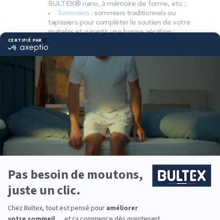
BULTEX® nano, à mémoire de forme, etc. ;
Sommiers
: sommiers traditionnels ou
tapissiers pour compléter le soutien de votre
matelas et garantir une bonne aération ;
Accessoires
: oreillers, couettes, linge de
lit, têtes de lit, etc. pour un ensemble
complet.
Pourquoi choisir Bultex
comme literie ?
Bultex est la marque la plus détenue par les
Français*. Un savoir‑faire reconnu, des matériaux
maîtrisés et des collections pensées pour durer.
Chaque dormeur a son besoin. Les matelas Bultex
couvrent plusieurs fermetés. Associés au sommier
adapté, ils offrent un soutien précis et homogène.
Envie d’équiper toute la famille ? Bultex propose
des solutions pour adultes, jeunes et invités. Du lit
principal à la chambre d’appoint.
*Marque la plus détenue : 18 599 personnes
interrogées de février 2019 à mars 2025. Institut
Iligo.