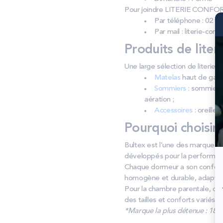
Pour joindre LITERIE CONF
Par téléphone : 02 96
Par mail : literie-co
Produits de liter
Une large sélection de liter
Matelas
haut de gamm
Sommiers
: sommiers 
aération ;
Accessoires
: oreiller
Pourquoi choisir
Bultex est l’une des marques de
développés pour la performance. 
Chaque dormeur a son confort i
homogène et durable, adapté 
Pour la chambre parentale, ce
des tailles et conforts variés.
*Marque la plus détenue : 18 59