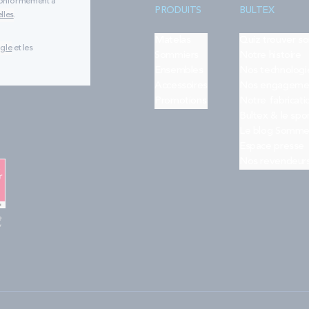
 conformément à
PRODUITS
BULTEX
lles
.
Matelas
Quiz trouver s
ogle
et les
Sommiers
Notre histoire
Ensembles
Nos technologi
Accessoires
Nos engageme
Promotions
Notre fabricati
Bultex & le spo
Le blog Somme
Espace presse
Nos revendeur
e
"