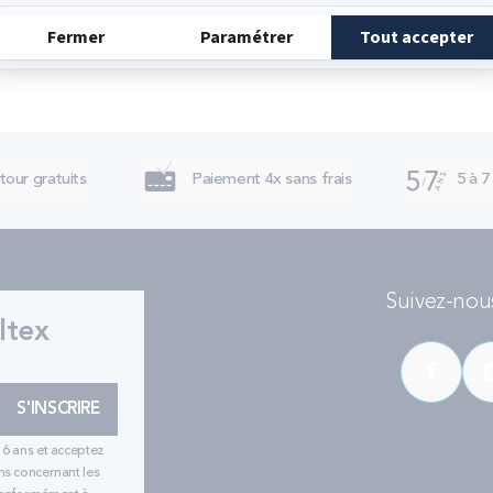
tour gratuits
Paiement 4x sans frais
5 à 7
Suivez-nous
ltex
S'INSCRIRE
16 ans et acceptez
ns concernant les