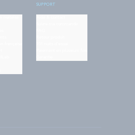
SUPPORT
on matelas
Aide & contact
Suivre ma commande
es
FAQ
nts
Retour produit
on française
101 nuits d'essai
rt
Paiement en plusieurs fois
ilLab
Garantie
s