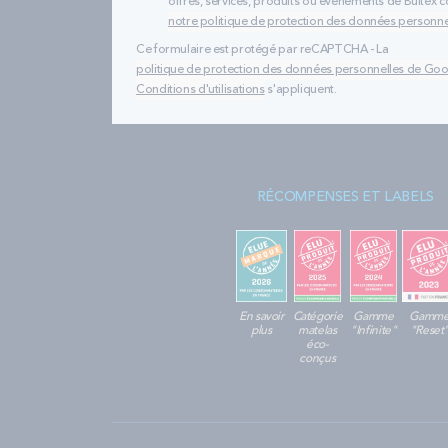
offres, services, produits ou évènements de Bultex
notre politique de protection des données personne
Ce formulaire est protégé par reCAPTCHA - La
politique de protection des données personnelles de Go
Conditions d'utilisations
s'appliquent.
RÉCOMPENSES ET LABELS
En savoir
Catégorie
Gamme
Gamm
plus
matelas
"Infinite"
"Reset
éco-
conçus