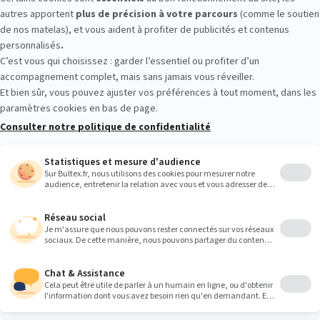
T LANGUEUX : essayez avant d’achet
n magasin, allongez‑vous et testez plusieurs fermetés. Quelques minu
ccord matelas/sommier avant votre achat.
Heures
9:00
9:00
9:00
9:00
9:00
9:00