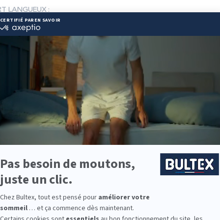
ORT LANGUEUX :
 62 33 00
nfort@wanadoo.fr
ie disponibles
ie est disponible chez LITERIE CONFORT LANGUEUX :
e : des modèles de premier choix comme les matelas BULTEX® nano
traditionnels ou tapissiers pour compléter le soutien de votre matela
s, couettes, linge de lit, têtes de lit, etc. pour un ensemble complet.
 Bultex comme literie ?
 literie les plus détenues par les Français*, avec un savoir‑faire rec
Choisir Bultex, c’est privilégier la fiabilité au quotidien.
déal : plus souple, équilibré ou ferme. En l’associant au sommier ad
à votre morphologie.
lle des enfants ou un couchage d’appoint, la gamme Bultex permet d’é
9 personnes interrogées de février 2019 à mars 2025. Institut Iligo.