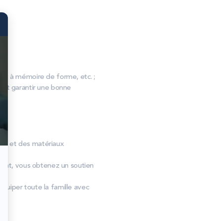
, à mémoire de forme, etc. ;
s et garantir une bonne
onnu et des matériaux
équat, vous obtenez un soutien
quiper toute la famille avec