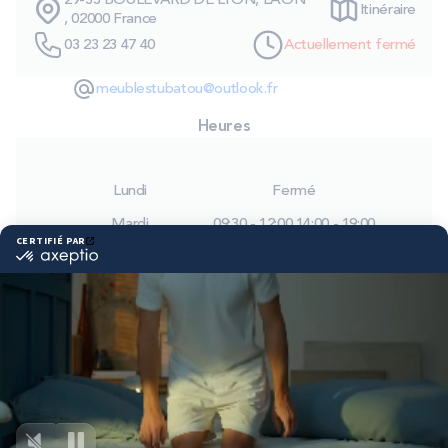
29-33 BOULEVARD DE LYON, LAON
Itinéraire
PROMOS
, 02000 France
03 23 23 47 40
Actuellement fermé
Technologie bultex
meublestubatou@outlook.fr
Heures
Nos engagements
Lundi
Fermé
Mardi
09:30 - 12:00
14:00 - 19:00
Storelocator
Contact
Mon compte
Mercredi
09:30 - 12:00
14:00 - 19:00
Jeudi
09:30 - 12:00
14:00 - 19:00
Vendredi
09:30 - 12:00
14:00 - 19:00
Samedi
09:30 - 12:00
14:00 - 19:00
Dimanche
Fermé