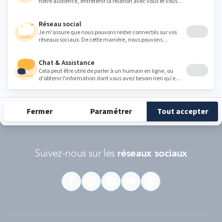
Conditions d'utilisations
s'appliquent.
RÉCOMPENSES ET LABELS
En savoir
Catégorie
Gamme
Gamme
plus
matelas
"Infinite"
"Reset"
éco-
conçus
Suivez-nous sur les
réseaux sociaux