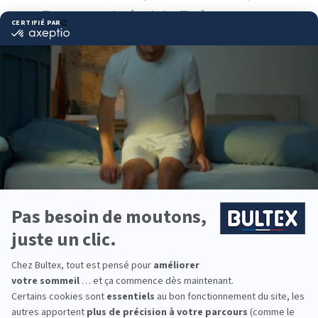
Pourquoi choisir Bultex comme
literie ?
Bultex est l’une des marques de literie les plus
plébiscitées en France, et la plus détenue*. Son
savoir‑faire et ses technologies exclusives assurent une
qualité régulière dans le temps.
La gamme Bultex couvre plusieurs fermetés pour
répondre à chaque morphologie. En associant votre
matelas au sommier adapté, vous optimisez le soutien,
l’alignement et l’aération nuit après nuit.
Pour la chambre parentale, celle des enfants ou un
couchage d’appoint, équipez toute la famille avec des
conforts et des formats adaptés à chacun.
*Marque la plus détenue : 18 599 personnes interrogées
de février 2019 à mars 2025. Institut Iligo.
MR MEUBLE LATTES : essayez
avant d’acheter
Passez en magasin pour comparer les sensations.
Allongez‑vous, changez de position, et testez plusieurs