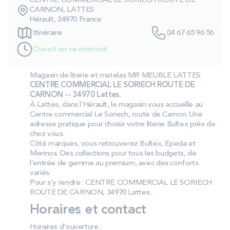
CENTRE COMMERCIAL LE SORIECH ROUTE DE
PROMOS
CARNON, LATTES
Hérault, 34970 France
Itinéraire
04 67 65 96 56
Technologie bultex
Ouvert en ce moment
Magasin de literie et matelas MR MEUBLE LATTES.
Nos engagements
CENTRE COMMERCIAL LE SORIECH ROUTE DE
CARNON -- 34970 Lattes.
À Lattes, dans l’Hérault, le magasin vous accueille au
Centre commercial Le Soriech, route de Carnon. Une
Storelocator
Contact
Mon compte
adresse pratique pour choisir votre literie Bultex près de
chez vous.
Côté marques, vous retrouverez Bultex, Epeda et
Merinos. Des collections pour tous les budgets, de
l’entrée de gamme au premium, avec des conforts
variés.
Pour s’y rendre : CENTRE COMMERCIAL LE SORIECH
ROUTE DE CARNON, 34970 Lattes.
Horaires et contact
Horaires d’ouverture :