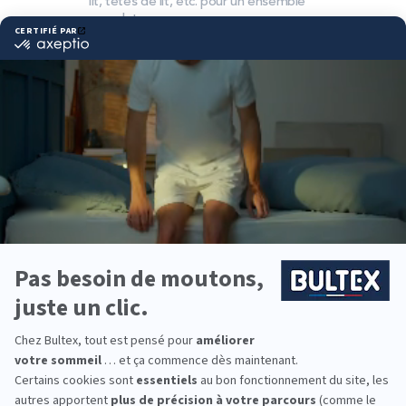
lit, têtes de lit, etc. pour un ensemble
complet.
Pourquoi choisir Bultex
comme literie ?
Bultex est la marque de literie la plus détenue par
les Français*. Un savoir‑faire reconnu et des
mousses techniques développées en interne
garantissent des performances régulières dans le
temps.
Plusieurs fermetés sont proposées pour s’adapter
à vos préférences. En associant le bon sommier,
vous optimisez le soutien, la stabilité et l’aération
de votre couchage.
Pour équiper toute la famille, vous trouverez des
solutions pour la chambre parentale, les enfants,
les ados et la chambre d’appoint. Des dimensions
et conforts pensés pour chaque usage.
*Marque la plus détenue : 18 599 personnes
interrogées de février 2019 à mars 2025. Institut
Iligo.
LITRIMARCHE LE BLANC :