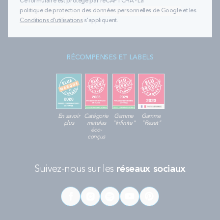
Ce formulaire est protégé par reCAPTCHA - La
politique de protection des données personnelles de Google
et les
Conditions d'utilisations
s'appliquent.
RÉCOMPENSES ET LABELS
En savoir
Catégorie
Gamme
Gamme
plus
matelas
"Infinite"
"Reset"
éco-
conçus
Suivez-nous sur les
réseaux sociaux