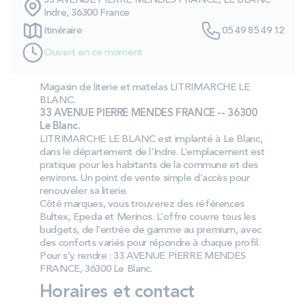
33 AVENUE PIERRE MENDES FRANCE, LE BLANC
PROMOS
Indre, 36300 France
Itinéraire
05 49 85 49 12
Ouvert en ce moment
Technologie bultex
Magasin de literie et matelas LITRIMARCHE LE
BLANC.
Nos engagements
33 AVENUE PIERRE MENDES FRANCE -- 36300
Le Blanc.
LITRIMARCHE LE BLANC est implanté à Le Blanc,
dans le département de l’Indre. L’emplacement est
Storelocator
Contact
Mon compte
pratique pour les habitants de la commune et des
environs. Un point de vente simple d’accès pour
renouveler sa literie.
Côté marques, vous trouverez des références
Bultex, Epeda et Merinos. L’offre couvre tous les
budgets, de l’entrée de gamme au premium, avec
des conforts variés pour répondre à chaque profil.
Pour s’y rendre : 33 AVENUE PIERRE MENDES
FRANCE, 36300 Le Blanc.
Horaires et contact