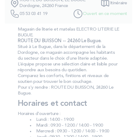
ROUTE DU BUISSON, LE BUGUE
Itinéraire
PROMOS
Dordogne, 24260 France
05 53 03 41 19
Ouvert en ce moment
Technologie bultex
Magasin de literie et matelas ELECTRO LITERIE LE
BUGUE.
ROUTE DU BUISSON -- 24260 Le Bugue.
Nos engagements
Situé à Le Bugue, dans le département de la
Dordogne, ce magasin accompagne les habitants
du secteur dans le choix d’une literie adaptée.
L’équipe propose une sélection claire et lisible pour
répondre aux besoins du quotidien.
Storelocator
Contact
Mon compte
Comparez les conforts, finitions et niveaux de
soutien pour trouver le bon couchage.
Pour s’y rendre : ROUTE DU BUISSON, 24260 Le
Bugue.
Horaires et contact
Horaires d’ouverture :
Lundi : 14:00 - 19:00
Mardi : 09:30 - 12:00 / 14:00 - 19:00
Mercredi : 09:30 - 12:00 / 14:00 - 19:00