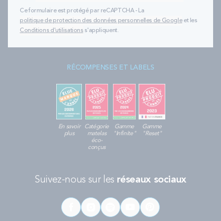
Ce formulaire est protégé par reCAPTCHA - La
politique de protection des données personnelles de Google
et les
Conditions d'utilisations
s'appliquent.
RÉCOMPENSES ET LABELS
En savoir
Catégorie
Gamme
Gamme
plus
matelas
"Infinite"
"Reset"
éco-
conçus
Suivez-nous sur les
réseaux sociaux