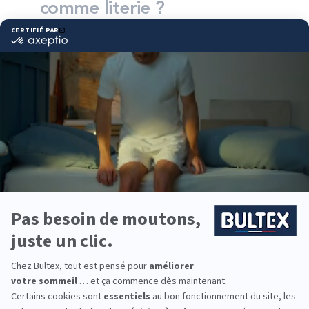
comme literie ?
Bultex est l’une des marques de literie les plus
détenues par les Français* et s’appuie sur un
savoir‑faire reconnu. La marque conçoit des
matelas pensés pour durer, avec un confort
constant nuit après nuit.
La gamme offre plusieurs niveaux de fermeté
pour s’adapter à chaque morphologie et
préférence de confort. En associant le bon
sommier au matelas, vous optimisez le soutien et
la stabilité de l’ensemble.
Pour la chambre parentale, celle des enfants ou
une chambre d’amis, vous pouvez équiper toute la
famille avec des solutions adaptées à chaque
besoin et à chaque budget.
*Marque la plus détenue : 18 599 personnes
interrogées de février 2019 à mars 2025. Institut
Iligo.
ELECTRO LITERIE LE
BUGUE : essayez avant
d’acheter