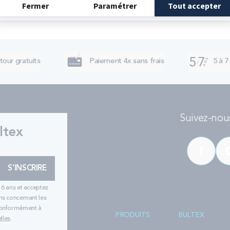
tour gratuits
Paiement 4x sans frais
5 à 7
Suivez-nous
ltex
S'INSCRIRE
16 ans et acceptez
ns concernant les
 conformément à
PRODUITS
BULTEX
lles
.