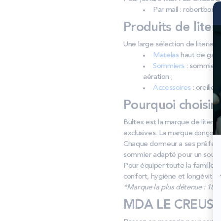
Par mail : robertbon
Produits de liter
Une large sélection de literi
Matelas
haut de gamm
Sommiers
: sommiers 
aération ;
Accessoires
: oreiller
Pourquoi choisir
Bultex est la marque de literi
exclusives. La marque conçoit 
Chaque dormeur a ses préféren
sommier adapté pour un soutie
Pour équiper toute la famille, 
confort, hygiène et longévité, 
*Marque la plus détenue : 18 59
MDA LE CREUSOT 