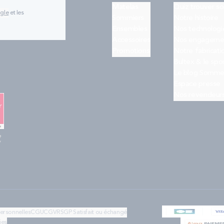
Matelas
Quiz trouver s
ogle
et les
Sommiers
Notre histoire
Ensembles
Nos technologi
Accessoires
Nos engageme
Promotions
Notre fabricati
Bultex & le spo
Le blog Somme
Espace presse
Nos revendeur
e
"
personnelles
CGU
CGV
RSGP
Satisfait ou échangé
ies