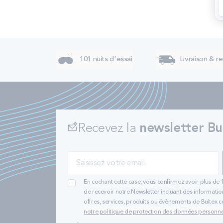
101 nuits d'essai
Livraison & re
Recevez la
newsletter Bu
En cochant cette case, vous confirmez avoir plus de 
de recevoir notre Newsletter incluant des informatio
offres, services, produits ou évènements de Bultex
notre politique de protection des données personne