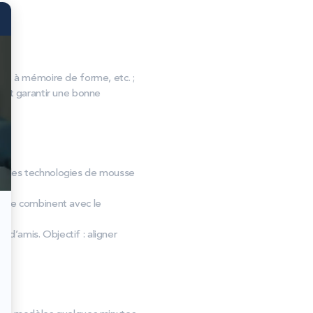
, à mémoire de forme, etc. ;
s et garantir une bonne
u et des technologies de mousse
t se combinent avec le
 d’amis. Objectif : aligner