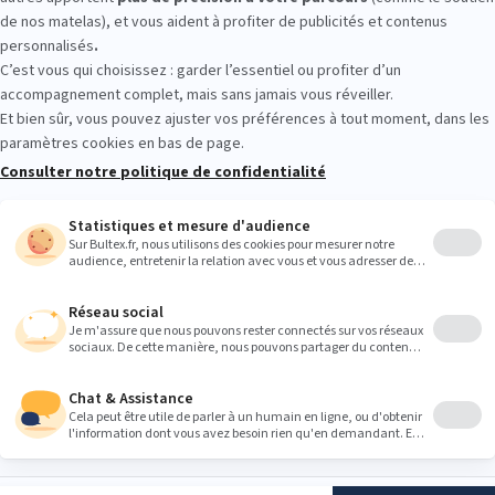
er les conforts. Allongez‑vous, changez de position et testez plusi
sir le matelas qui vous convient, avec le sommier assorti.
Heures
9:00
9:00
9:00
9:00
9:00
9:00