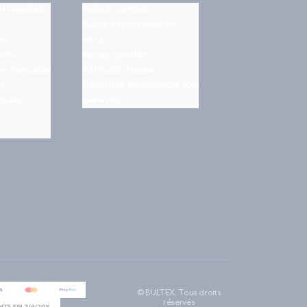
on matelas
Aide & contact
Suivre ma commande
es
FAQ
nts
Retour produit
on française
101 nuits d'essai
rt
Paiement en plusieurs fois
ilLab
Garantie
s
© BULTEX. Tous droits
réservés