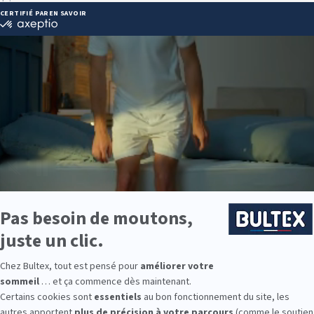
nier@wanadoo.fr
ie disponibles
e est disponible chez MDA LE CREUSOT :
e : des modèles de premier choix comme les matelas BULTEX® nano
traditionnels ou tapissiers pour compléter le soutien de votre matela
s, couettes, linge de lit, têtes de lit, etc. pour un ensemble complet.
 Bultex comme literie ?
e la plus détenue par les Français*, portée par un savoir‑faire reconn
des produits fiables et durables, pensés pour un sommeil régulier.
ces de confort. Les matelas Bultex existent en plusieurs fermetés e
n homogène, de la tête aux pieds.
Bultex propose des solutions pour les adultes, les enfants et la chambre
pièce par pièce.
9 personnes interrogées de février 2019 à mars 2025. Institut Iligo.
: essayez avant d’acheter