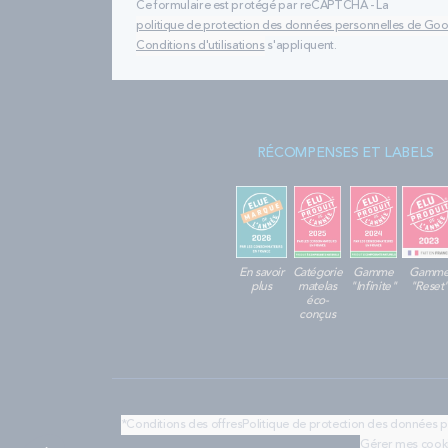
Ce formulaire est protégé par reCAPTCHA - La
politique de protection des données personnelles de Go
Conditions d'utilisations
s'appliquent.
RÉCOMPENSES ET LABELS
En savoir
Catégorie
Gamme
Gamm
plus
matelas
"Infinite"
"Reset
éco-
conçus
*Conditions des offres
Politique de protection des données 
Gérer mes cook