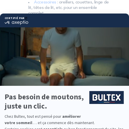
Accessoires
: oreillers, couettes, linge de
lit, têtes de lit, etc. pour un ensemble
complet.
Pourquoi choisir Bultex
comme literie ?
Bultex est l’une des marques préférées des
Français et la plus détenue*. La marque s’appuie
sur un savoir‑faire reconnu et des matériaux
exclusifs.
Plusieurs fermetés sont proposées pour répondre
à chaque morphologie. L’association matelas +
sommier permet d’obtenir un soutien précis et
durable.
Vous équipez un couple, une chambre d’enfant ou
un couchage d’appoint ? La gamme Bultex couvre
chaque besoin pour dormir sereinement au
quotidien.
*Marque la plus détenue : 18 599 personnes
interrogées de février 2019 à mars 2025. Institut
Iligo.
MAISON DE LA LITERIE