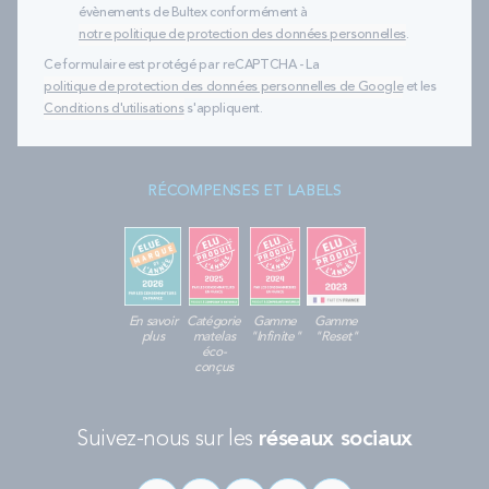
évènements de Bultex conformément à
notre politique de protection des données personnelles
.
Ce formulaire est protégé par reCAPTCHA - La
politique de protection des données personnelles de Google
et les
Conditions d'utilisations
s'appliquent.
RÉCOMPENSES ET LABELS
En savoir
Catégorie
Gamme
Gamme
plus
matelas
"Infinite"
"Reset"
éco-
conçus
Suivez-nous sur les
réseaux sociaux