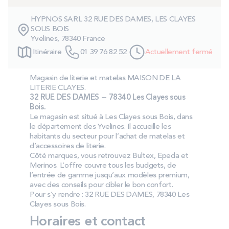
PROMOS
HYPNOS SARL 32 RUE DES DAMES, LES CLAYES
SOUS BOIS
Yvelines, 78340 France
Technologie bultex
Itinéraire
01 39 76 82 52
Actuellement fermé
Nos engagements
Magasin de literie et matelas MAISON DE LA
LITERIE CLAYES.
32 RUE DES DAMES -- 78340 Les Clayes sous
Bois.
Le magasin est situé à Les Clayes sous Bois, dans
Storelocator
Contact
Mon compte
le département des Yvelines. Il accueille les
habitants du secteur pour l’achat de matelas et
d’accessoires de literie.
Côté marques, vous retrouvez Bultex, Epeda et
Merinos. L’offre couvre tous les budgets, de
l’entrée de gamme jusqu’aux modèles premium,
avec des conseils pour cibler le bon confort.
Pour s’y rendre : 32 RUE DES DAMES, 78340 Les
Clayes sous Bois.
Horaires et contact