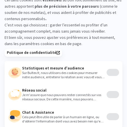
CLAYES : essayez avant
d’acheter
Passez en magasin pour comparer les conforts.
Allongez‑vous, changez de position et prenez le
temps de ressentir l’accueil et le soutien. Un test
simple en boutique aide à choisir le bon matelas.
ph.marcon@orange.fr
Heures
Lundi
10:00 - 19:00
Mardi
10:00 - 19:00
Mercredi
10:00 - 19:00
Jeudi
10:00 - 19:00
Vendredi
10:00 - 19:00