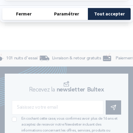
Samedi
10:00 - 19:00
Dimanche
14:00 - 19:00
101 nuits d'essai
Livraison & retour gratuits
Paiement 
Recevez la
newsletter Bultex
S'INSCRIRE
En cochant cette case, vous confirmez avoir plus de 16 ans et
acceptez de recevoir notre Newsletter incluant des
informations concernant les offres, services, produits ou