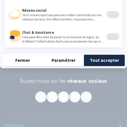
RÉCOMPENSES ET LABELS
En savoir
Catégorie
Gamme
Gamme
plus
matelas
"Infinite"
"Reset"
éco-
conçus
Suivez-nous sur les
réseaux sociaux
PRODUITS