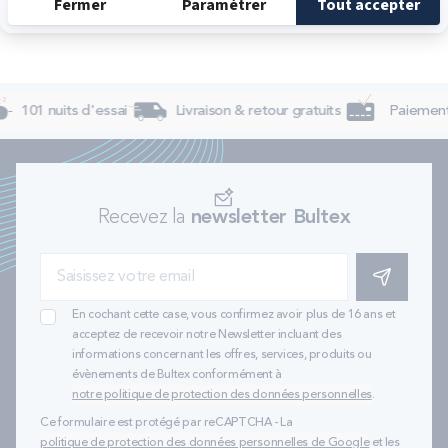
101 nuits d'essai
Livraison & retour gratuits
Paiement 
Recevez la
newsletter Bultex
S'INSCRIRE
En cochant cette case, vous confirmez avoir plus de 16 ans et
acceptez de recevoir notre Newsletter incluant des
informations concernant les offres, services, produits ou
évènements de Bultex conformément à
notre politique de protection des données personnelles
.
Ce formulaire est protégé par reCAPTCHA - La
politique de protection des données personnelles de Google
et les