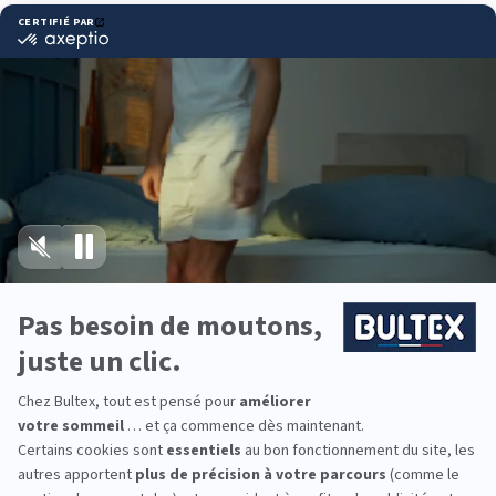
Pourquoi choisir Bultex
comme literie ?
Bultex est la marque de literie la plus détenue par
les Français*. Un savoir‑faire reconnu dans la
mousse haute résilience, pour des nuits régulières
et confortables.
La gamme propose plusieurs fermetés, du souple
au ferme. Associez votre matelas Bultex au
sommier adapté pour un soutien homogène et un
alignement précis.
Envie d’équiper toute la famille ? Des solutions
existent pour les enfants, les ados et les adultes,
avec des tailles et des conforts pensés pour
chacun.
*Marque la plus détenue : 18 599 personnes
interrogées de février 2019 à mars 2025. Institut
Iligo.
LITRIMARCHE LESCAR :
essayez avant d’acheter
Passez en magasin et allongez‑vous sur plusieurs