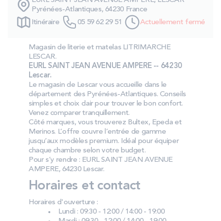
EURL SAINT JEAN AVENUE AMPERE, LESCAR
PROMOS
Pyrénées-Atlantiques, 64230 France
Itinéraire
05 59 62 29 51
Actuellement fermé
Technologie bultex
Magasin de literie et matelas LITRIMARCHE
LESCAR.
EURL SAINT JEAN AVENUE AMPERE -- 64230
Nos engagements
Lescar.
Le magasin de Lescar vous accueille dans le
département des Pyrénées‑Atlantiques. Conseils
simples et choix clair pour trouver le bon confort.
Venez comparer tranquillement.
Storelocator
Contact
Mon compte
Côté marques, vous trouverez Bultex, Epeda et
Merinos. L’offre couvre l’entrée de gamme
jusqu’aux modèles premium. Idéal pour équiper
chaque chambre selon votre budget.
Pour s’y rendre : EURL SAINT JEAN AVENUE
AMPERE, 64230 Lescar.
Horaires et contact
Horaires d'ouverture :
Lundi : 09:30 - 12:00 / 14:00 - 19:00