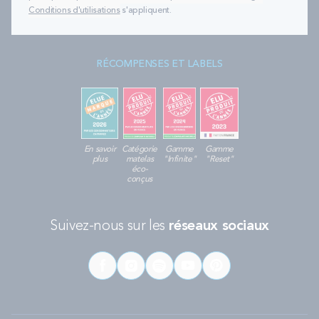
Conditions d'utilisations
s'appliquent.
RÉCOMPENSES ET LABELS
En savoir
Catégorie
Gamme
Gamme
plus
matelas
"Infinite"
"Reset"
éco-
conçus
Suivez-nous sur les
réseaux sociaux