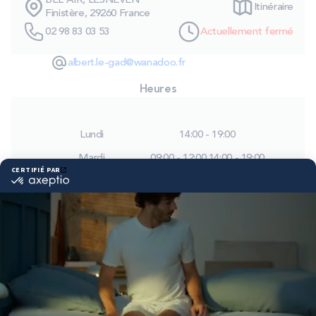
BEL AIR, LESNEVEN
Itinéraire
PROMOS
Finistère, 29260 France
02 98 83 03 53
Actuellement fermé
Technologie bultex
albert.le-gad@wanadoo.fr
Heures
Nos engagements
Lundi
14:00 - 19:00
Mardi
09:00 - 12:00
14:00 - 19:00
Storelocator
Contact
Mon compte
Mercredi
09:00 - 12:00
14:00 - 19:00
Jeudi
09:00 - 12:00
14:00 - 19:00
Vendredi
09:00 - 12:00
14:00 - 19:00
Samedi
09:00 - 12:00
14:00 - 19:00
Dimanche
Fermé