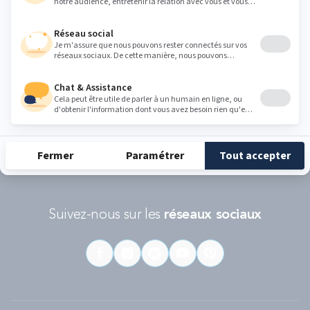
Conditions d'utilisations
s'appliquent.
RÉCOMPENSES ET LABELS
En savoir
Catégorie
Gamme
Gamme
plus
matelas
"Infinite"
"Reset"
éco-
conçus
Suivez-nous sur les
réseaux sociaux